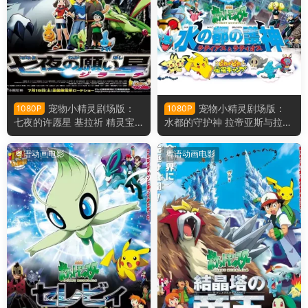
宠物小精灵剧场版：
宠物小精灵剧场版：
1080P
1080P
七夜的许愿星 基拉祈 精灵宝
水都的守护神 拉帝亚斯与拉帝
可梦剧场版：七夜的许愿星粤
欧斯 精灵宝可梦剧场版：水都
语版
的守护神 拉帝亚斯与拉帝欧斯
粤语动画电影
粤语动画电影
粤语版