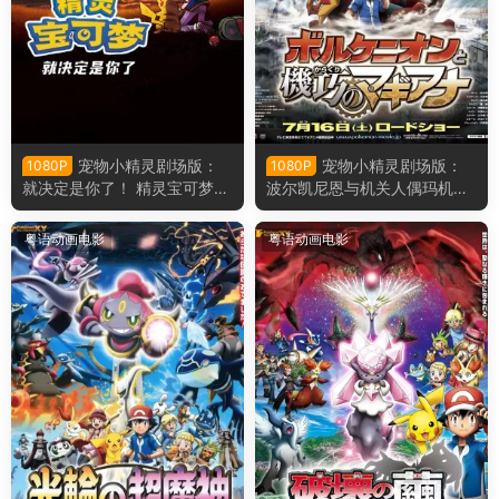
宠物小精灵剧场版：
宠物小精灵剧场版：
1080P
1080P
就决定是你了！ 精灵宝可梦剧
波尔凯尼恩与机关人偶玛机雅
场版：就决定是你了粤语版
娜 精灵宝可梦剧场版：波尔凯
尼恩与机巧的玛机雅娜粤语版
粤语动画电影
粤语动画电影