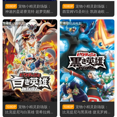
宠物小精灵剧场版：
宠物小精灵剧场版：
1080P
1080P
神速的盖诺赛克特 超梦觉醒
酋雷姆VS圣剑士 凯路迪欧 精
精灵宝可梦剧场版：神速的灭
灵宝可梦剧场版：酋雷姆VS圣
世虫 盖诺赛克特 超梦觉醒粤
剑士凯尔迪奥粤语版
粤语动画电影
粤语动画电影
语版
宠物小精灵剧场版：
宠物小精灵剧场版：
1080P
1080P
比克提尼与白英雄 雷希拉姆
比克提尼与黑英雄 捷克罗姆