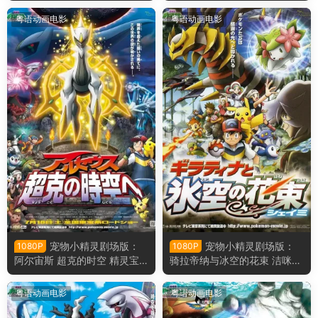
精灵宝可梦剧场版：比克提尼
精灵宝可梦剧场版：比克提尼
与白之英雄莱希拉姆粤语版
与黑之英雄捷克罗姆粤语版
粤语动画电影
粤语动画电影
宠物小精灵剧场版：
宠物小精灵剧场版：
1080P
1080P
阿尔宙斯 超克的时空 精灵宝
骑拉帝纳与冰空的花束 洁咪
可梦剧场版：去往超克的时空
精灵宝可梦剧场版：冥王龙与
粤语版
冰空的花束雪米粤语版
粤语动画电影
粤语动画电影