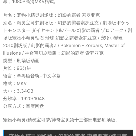
幕，1080P高清MKV格式。
片名：宠物小精灵剧场版：幻影的霸者 索罗亚克
别名：精灵宝可梦剧场版：幻影的霸者索罗亚克 / 劇場版ポケッ
トモンスター ダイヤモンド&パール 幻影の覇者 ゾロアーク / 剧
场版宠物小精灵钻石·珍珠 幻影之霸者索罗亚克 / 宠物小精灵
2010剧场版 / 幻影的霸者Z / Pokemon - Zoroark, Master of
Illusions / 神奇宝贝剧场版：幻影的霸者 索罗亚克
类型：剧场版动画
片长：96分钟
语言：单粤语音轨+中文字幕
格式：MKV
大小：3.34GB
分辨率：1920*1048
分享方式：百度网盘
宠物小精灵/精灵宝可梦/神奇宝贝第十三部部电影剧场版。