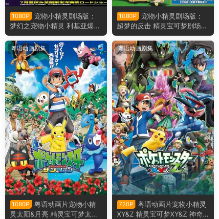
宠物小精灵剧场版：
宠物小精灵剧场版：
1080P
1080P
梦幻之宠物小精灵 利基亚爆诞
超梦的反击 精灵宝可梦剧场
精灵宝可梦剧场版：洛奇亚爆
版：超梦的逆袭粤语版
诞粤语版
粤语动画剧集
粤语动画剧集
粤语动画片宠物小精
粤语动画片宠物小精灵
1080P
720P
灵太阳&月亮 精灵宝可梦太阳
XY&Z 精灵宝可梦XY&Z 神奇