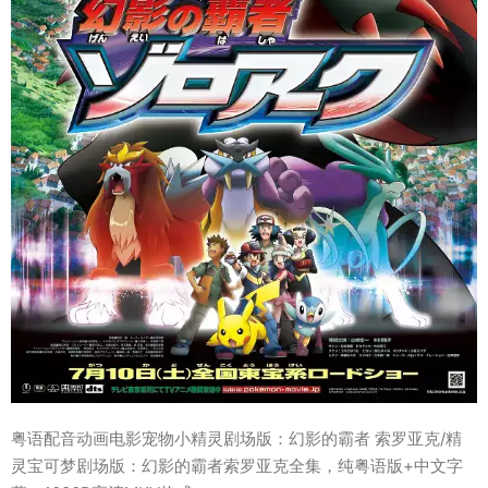
粤语配音动画电影宠物小精灵剧场版：幻影的霸者 索罗亚克/精
灵宝可梦剧场版：幻影的霸者索罗亚克全集，纯粤语版+中文字