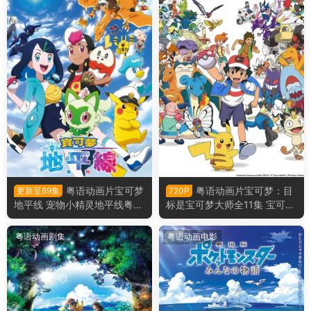
粤语动画片宝可梦
粤语动画片宝可梦：目
更新至89集
720P
地平线 宠物小精灵地平线粤语
标是宝可梦大师全11集 宝可梦
版
旅途 目标是宝可梦大师粤语版
粤语动画剧集
粤语动画电影