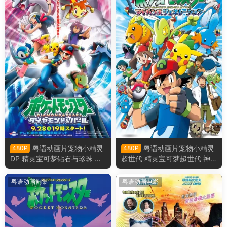
粤语动画片宠物小精灵
粤语动画片宠物小精灵
480P
480P
DP 精灵宝可梦钻石与珍珠 神
超世代 精灵宝可梦超世代 神
奇宝贝DP 宠物小精灵钻石&珍
奇宝贝超世代 宠物小精灵AG
珠粤语版
粤语版
粤语动画剧集
粤语动画电影