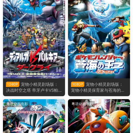
宠物小精灵剧场版：
宠物小精灵剧场版：
1080P
1080P
决战时空之塔 帝牙卢卡VS帕
宠物小精灵保育家与苍海的王
路奇犽VS达克莱伊 精灵宝可
子玛纳霏 精灵宝可梦剧场版：
梦剧场版：决战时空之塔 帝牙
护林员与沧海之王子玛娜霏粤
粤语动画电影
粤语动画电影
卢卡VS帕路奇犽VS达克莱伊
语版
粤语版