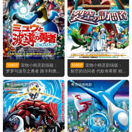
宠物小精灵剧场版：
宠物小精灵剧场版：
1080P
1080P
梦梦与波导之勇者 路卡利奥
裂空的访问者 代欧奇希斯 精
精灵宝可梦剧场版：梦幻与波
灵宝可梦剧场版：裂空的访问
导的勇者粤语版
者粤语版
粤语动画电影
粤语动画电影