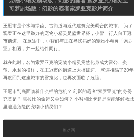
宠物小精灵剧场版：幻影的霸者 索罗亚克/精灵宝
可梦剧场版：幻影的霸者索罗亚克影片简介
王冠市是个水与绿茵、古街道与近代建筑完美调合的城市。 为了
观看正在这里举办的宠物小精灵足篮世界杯，小智一行人向王冠
市前进。 在旅途中，小智们与正在寻找妈妈的宠物小精灵「索罗
亚」相遇，并一起结伴同行。
就在此时，名为索罗亚克的宠物小精灵竟然化身成为雷公、炎
帝、水君的模样，在王冠市的街道上大搞破坏。 就连相隔了20年
再度回到这座城市的雪拉比，也再次面临了危险。
王冠市到底面临着什么样的危机？ 幻影的霸者“索罗亚克”的身份
究竟是？ 雪拉比的命运又会如何？ 小智和比卡超是否能够解救城
里遭遇危险的宠物小精灵们？
粤动画