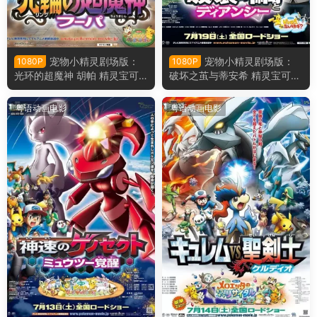
宠物小精灵剧场版：
宠物小精灵剧场版：
1080P
1080P
光环的超魔神 胡帕 精灵宝可
破坏之茧与蒂安希 精灵宝可梦
梦剧场版：光轮的超魔神 胡巴
剧场版：破坏之茧与蒂安希粤
粤语版
语版
粤语动画电影
粤语动画电影