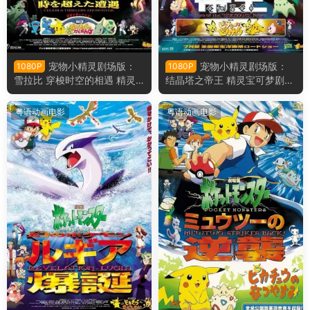
宠物小精灵剧场版：
宠物小精灵剧场版：
1080P
1080P
雪拉比 穿梭时空的相遇 精灵
结晶塔之帝王 精灵宝可梦剧场
宝可梦剧场版：时拉比 穿越时
版：结晶塔的帝王粤语版
空的相遇粤语版
粤语动画电影
粤语动画电影