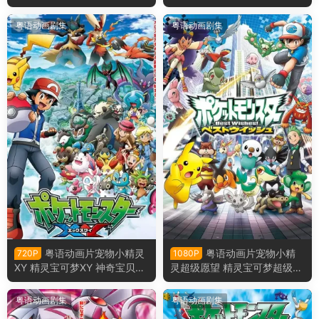
&月亮 神奇宝贝太阳&月亮粤
宝贝XY&Z粤语版
语版
粤语动画剧集
粤语动画剧集
粤语动画片宠物小精灵
粤语动画片宠物小精
720P
1080P
XY 精灵宝可梦XY 神奇宝贝XY
灵超级愿望 精灵宝可梦超级愿
粤语版
望 神奇宝贝超级愿望 宠物小
精灵BW粤语版
粤语动画剧集
粤语动画剧集