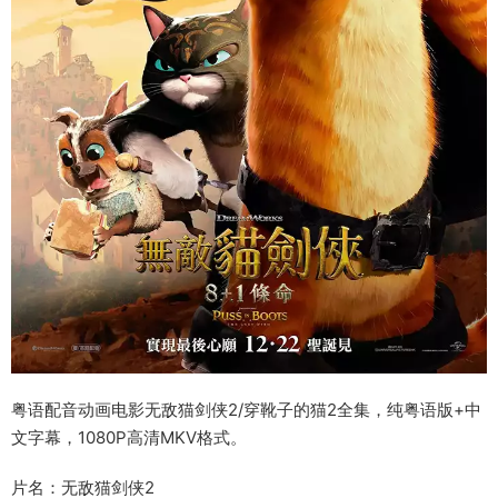
粤语配音动画电影无敌猫剑侠2/穿靴子的猫2全集，纯粤语版+中
文字幕，1080P高清MKV格式。
片名：无敌猫剑侠2