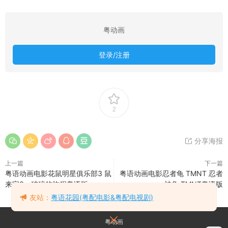
粤动画
登录/注册
2
分享海报
上一篇
下一篇
粤语动画电影花鼠明星俱乐部3 鼠
粤语动画电影忍者龟 TMNT 忍者
来宝3：破碎的旅程粤语版
神龟 TMNT粤语版
友站：
粤语花园(粤配电影&粤配电视剧)
粤动画