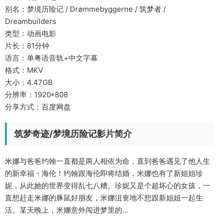
别名：梦境历险记 / Drømmebyggerne / 筑梦者 /
Dreambuilders
类型：动画电影
片长：81分钟
语言：单粤语音轨+中文字幕
格式：MKV
大小：4.47GB
分辨率：1920*808
分享方式：百度网盘
筑梦奇迹/梦境历险记影片简介
米娜与爸爸约翰一直都是两人相依为命，直到爸爸遇见了他人生
的新幸福 - 海伦！约翰跟海伦即将结婚，米娜也有了新姐姐珍
妮，从此她的世界变得乱七八糟。珍妮又是个超坏心的女孩，一
直想赶走米娜的豚鼠好朋友，米娜沮丧地不想跟新姐姐一起生
活。某天晚上，米娜意外闯进梦里的...