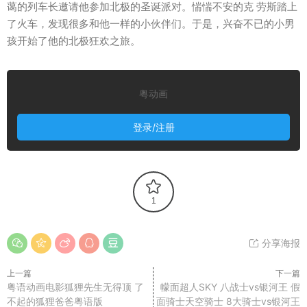
蔼的列车长邀请他参加北极的圣诞派对。惴惴不安的克 劳斯踏上
了火车，发现很多和他一样的小伙伴们。于是，兴奋不已的小男
孩开始了他的北极狂欢之旅。
粤动画
登录/注册
1
分享海报
上一篇
下一篇
粤语动画电影狐狸先生无得顶 了
幪面超人SKY 八战士vs银河王 假
不起的狐狸爸爸粤语版
面骑士天空骑士 8大骑士vs银河王