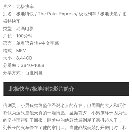
片名：北极快车
别名：极地特快 / The Polar Express/ 极地列车 / 极地快递 / 北
极特快车
类型：动画电影
片长：100分钟
语言：单粤语音轨+中文字幕
格式：MKV
大小：8.44GB
分辨率：3840*1608
分享方式：百度网盘
北极快车/极地特快影片简介
信则灵。小男孩始终坚信圣诞老人的存在，但周围的大人和玩伴
都认为这只是他天真的一厢情愿。圣诞前夕，小男孩终于因为他
的坚持而得到了回报，睡梦中的他忽然感到屋子颤抖起来了，一
列长长的火车停在了他的家门口。当他战战兢兢打开房门时，和