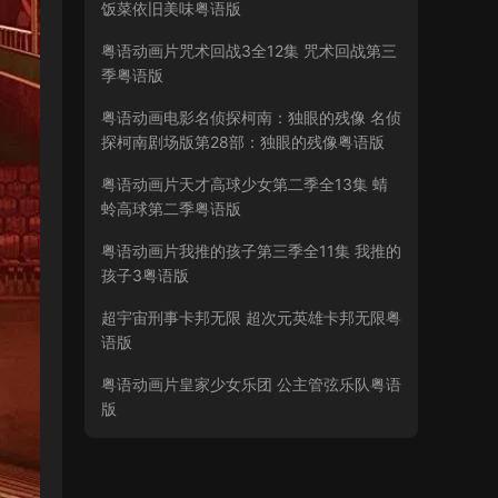
饭菜依旧美味粤语版
粤语动画片咒术回战3全12集 咒术回战第三
季粤语版
粤语动画电影名侦探柯南：独眼的残像 名侦
探柯南剧场版第28部：独眼的残像粤语版
粤语动画片天才高球少女第二季全13集 蜻
蛉高球第二季粤语版
粤语动画片我推的孩子第三季全11集 我推的
孩子3粤语版
超宇宙刑事卡邦无限 超次元英雄卡邦无限粤
语版
粤语动画片皇家少女乐团 公主管弦乐队粤语
版