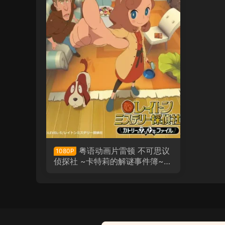
粤语动画片雷顿 不可思议
1080P
侦探社 ~卡特莉的解谜事件簿~全
50集 雷顿神秘侦探社 ～卡特莉
的解谜事件簿～粤语版
粤语动画电影星梦动物园2 欢
乐好声音2粤语版