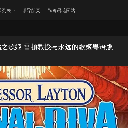
录列表
导航页
粤语花园站
之歌姬 雷顿教授与永远的歌姬粤语版