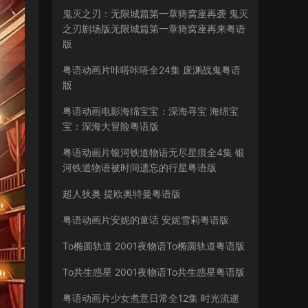
鬼灭之刃：无限城篇第一章猗窝座再袭 鬼灭
之刃剧场版无限城篇第一章猗窝座再来粤语
版
粤语动画片咔嗒咔嗒全24集 废渊战鬼粤语
版
粤语动画电影海绵宝宝：深海寻宝 海绵宝
宝：深海大冒险粤语版
粤语动画片银河铁道物语无尽星痕全4集 银
河铁道物语被时间遗忘的行星粤语版
超人狄奥 提欧奥特曼粤语版
粤语动画片安妮的童话 安妮雪莉粤语版
To椭圆轨道 2001夜物语To椭圆轨道粤语版
To共生惑星 2001夜物语To共生惑星粤语版
粤语动画片少女煮意日常全12集 时光流逝