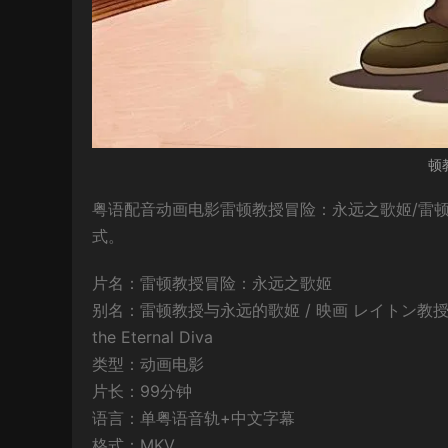
顿
粤语配音动画电影雷顿教授冒险：永远之歌姬/雷顿
式。
片名：雷顿教授冒险：永远之歌姬
别名：雷顿教授与永远的歌姬 / 映画 レイトン教授と永遠の歌
the Eternal Diva
类型：动画电影
片长：99分钟
语言：单粤语音轨+中文字幕
格式：MKV