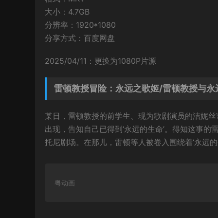
大小：4.7GB
分辨率：1920*1080
分享方式：百度网盘
2025/04/11：更换为1080P片源
雷顿教授冒险：永远之歌姬/雷顿教授与永
某日，雷顿教授的前学生、现为歌剧演员的洁妮丝
出现，告知自己已得到‘永远的生命’。得知这事
托尼剧场。在那儿，雷顿等人被卷入围绕着‘永远的生
粤动画