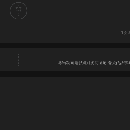
1
分
粤语动画电影跳跳虎历险记 老虎的故事