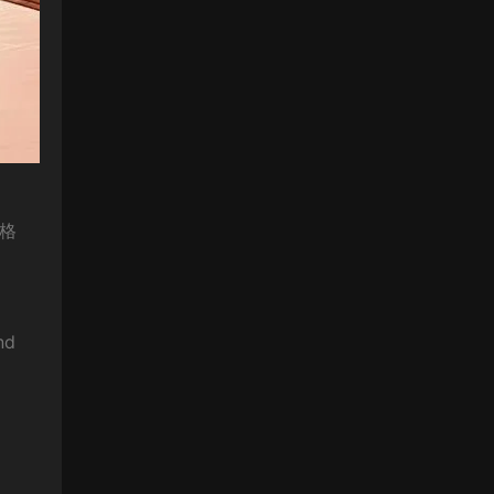
V格
nd