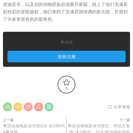
虎迪亚哥，以及别的动物群族必须离开家园，踏上了他们充满喜
剧色彩的冒险旅程，他们来到了充满异国情调的新大陆，并遇到
了许多形形色色的新角色。
粤动画
登录/注册
5
分享海报
上一篇
下一篇
粤语动画电影冰河世纪4 冰川时代
粤语动画电影冰河世纪：阿北大冒
4粤语版
险 冰川时代：巴克·怀尔德的冒险