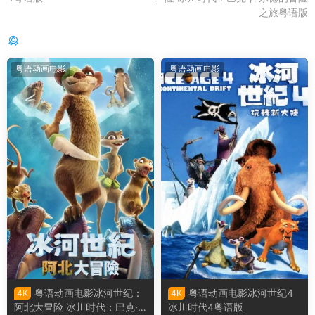
之旅粤语版
你可能还感兴趣的
粤语动画电影
粤语动画电影
粤语动画电影冰河世纪：
粤语动画电影冰河世纪4
4K
4K
阿北大冒险 冰川时代：巴克·
冰川时代4粤语版