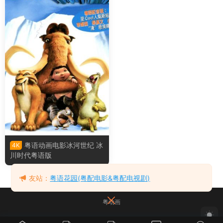
粤语动画电影冰河世纪 冰
4K
川时代粤语版
友站：
粤语花园(粤配电影&粤配电视剧)
粤动画