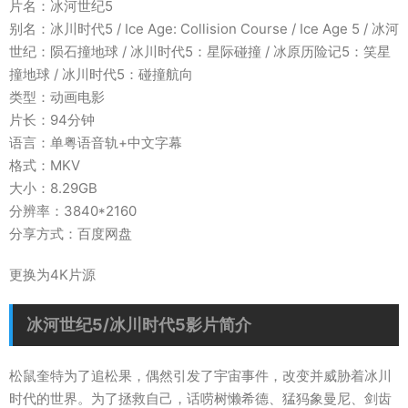
片名：冰河世纪5
别名：冰川时代5 / Ice Age: Collision Course / Ice Age 5 / 冰河
世纪：陨石撞地球 / 冰川时代5：星际碰撞 / 冰原历险记5：笑星
撞地球 / 冰川时代5：碰撞航向
类型：动画电影
片长：94分钟
语言：单粤语音轨+中文字幕
格式：MKV
大小：8.29GB
分辨率：3840*2160
分享方式：百度网盘
更换为4K片源
冰河世纪5/冰川时代5影片简介
松鼠奎特为了追松果，偶然引发了宇宙事件，改变并威胁着冰川
时代的世界。为了拯救自己，话唠树懒希德、猛犸象曼尼、剑齿