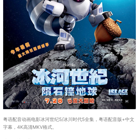
粤语配音动画电影冰河世纪5/冰川时代5全集，粤语配音版+中文
字幕，4K高清MKV格式。