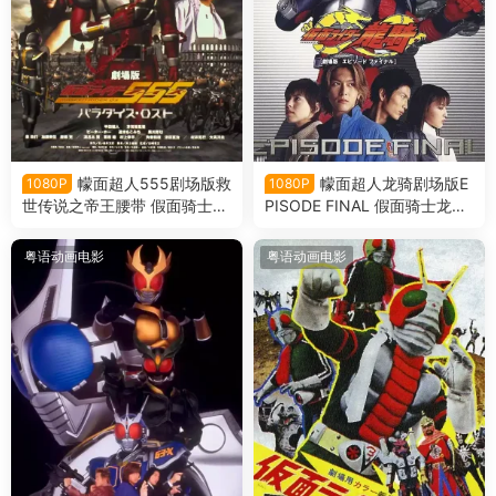
幪面超人555剧场版救
幪面超人龙骑剧场版E
1080P
1080P
世传说之帝王腰带 假面骑士5
PISODE FINAL 假面骑士龙骑
55剧场版消失的天堂粤语版
剧场版EPISODE FINAL粤语版
粤语动画电影
粤语动画电影