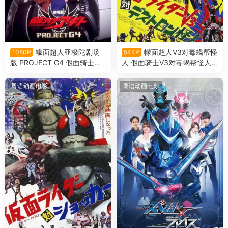
幪面超人亚极陀剧场
幪面超人V3对毒蝎帮怪
1080P
544P
版 PROJECT G4 假面骑士亚
人 假面骑士V3对毒蝎帮怪人
极陀剧场版G4计划粤语版
粤语版
粤语动画电影
粤语动画电影