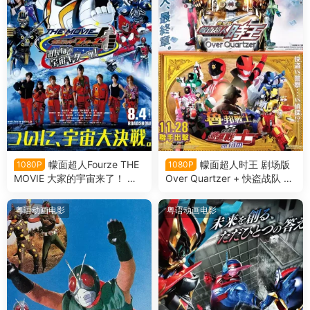
幪面超人Fourze THE
幪面超人时王 剧场版
1080P
1080P
MOVIE 大家的宇宙来了！ 假
Over Quartzer + 快盗战队 鲁
面騎士Fourze THE MOVIE 大
邦战士 VS 警察战队 巡逻战士
家的宇宙來了!粤语版
en film粤语版
粤语动画电影
粤语动画电影