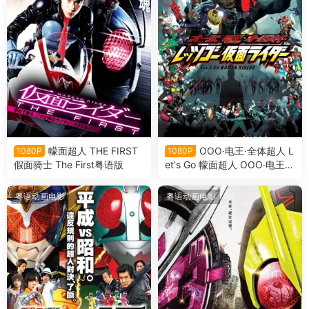
幪面超人 THE FIRST
OOO·电王·全体超人 L
1080P
1080P
假面骑士 The First粤语版
et's Go 幪面超人 OOO·电王·
全体骑士 Let's Go 假面骑士粤
语版
粤语动画电影
粤语动画电影