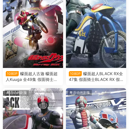
幪面超人古迦 幪面超
幪面超人BLACK RX全
1080P
1080P
人Kuuga 全49集 假面骑士空
47集 假面骑士BLACK RX 假
我 假面骑士Kugga粤语版
面骑士暗日 RX粤语版
粤语动画剧集
粤语动画剧集