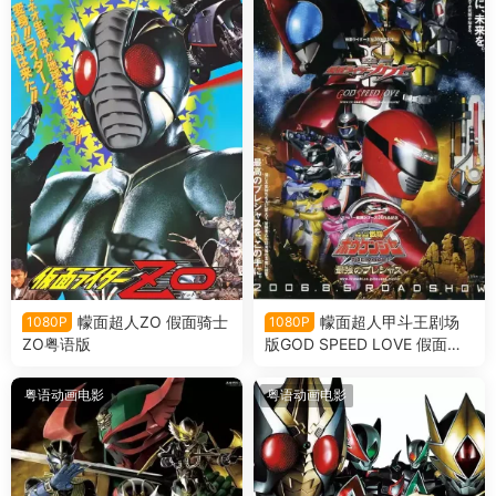
幪面超人ZO 假面骑士
幪面超人甲斗王剧场
1080P
1080P
ZO粤语版
版GOD SPEED LOVE 假面骑
士甲斗王剧场版 神明·速度·爱
情粤语版
粤语动画电影
粤语动画电影