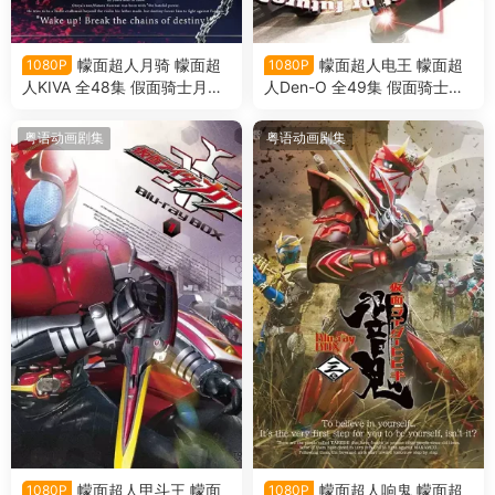
幪面超人月骑 幪面超
幪面超人电王 幪面超
1080P
1080P
人KIVA 全48集 假面骑士月骑
人Den-O 全49集 假面骑士电
假面骑士KIVA粤语版
王 假面骑士Den-O粤语版
粤语动画剧集
粤语动画剧集
幪面超人甲斗王 幪面
幪面超人响鬼 幪面超
1080P
1080P