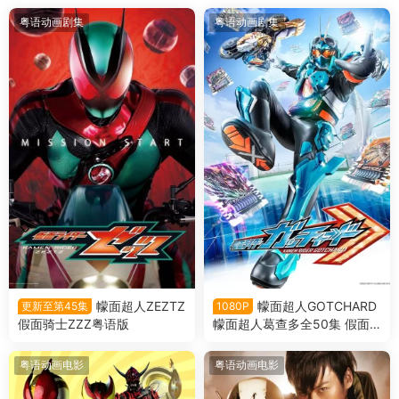
粤语动画剧集
粤语动画剧集
幪面超人ZEZTZ
幪面超人GOTCHARD
更新至第45集
1080P
假面骑士ZZZ粤语版
幪面超人葛查多全50集 假面
骑士歌查德粤语版
粤语动画电影
粤语动画电影