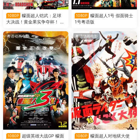
幪面超人铠武：足球
幪面超人1号 假面骑士
1080P
1080P
大决战！黄金果实争夺杯！ 假
1号粤语版
面骑士铠武：足球大决战！黄
金果实争夺杯！粤语版
粤语动画电影
粤语动画电影
超级英雄大战GP 幪面
幪面超人对地狱大使
1080P
1080P