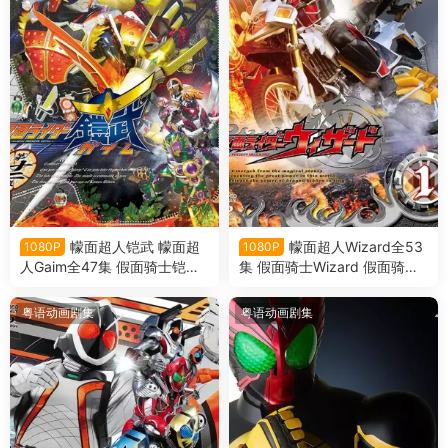
幪面超人铠武 幪面超
幪面超人Wizard全53
1080P
1080P
人Gaim全47集 假面骑士铠武
集 假面骑士Wizard 假面骑士
假面骑士Gaim粤语版
巫骑粤语版
粤语动画剧集
粤语动画剧集