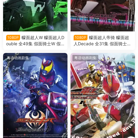
幪面超人W 幪面超人D
幪面超人帝骑 幪面超
1080P
1080P
ouble 全49集 假面骑士W 假
人Decade 全31集 假面骑士帝
面骑士Double 假面骑士双骑
骑 假面骑士Decade粤语版
粤语版
粤语动画剧集
粤语动画剧集