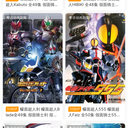
超人Kabuto 全49集 假面骑士
人HIBIKI 全48集 假面骑士响
甲斗王 假面骑士Kabuto粤语
鬼 假面骑士HIBIKI粤语版
版
粤语动画剧集
粤语动画剧集
幪面超人剑 幪面超人B
幪面超人555 幪面超
1080P
1080P
lade全49集 假面骑士剑 假面
人Faiz 全50集 假面骑士555
骑士Blade粤语版
假面骑士Faiz粤语版
粤语动画剧集
粤语动画剧集