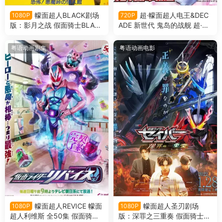
幪面超人BLACK剧场
超·幪面超人电王&DEC
1080P
720P
版：影月之战 假面骑士BLAC
ADE 新世代 鬼岛的战舰 超·假
K剧场版 恐怖！恶魔山山顶的
面骑士电王&Decade 新世代
怪人馆粤语版
鬼之岛的战舰粤语版
粤语动画剧集
粤语动画电影
幪面超人REVICE 幪面
幪面超人圣刃剧场
1080P
1080P
超人利维斯 全50集 假面骑士R
版：深罪之三重奏 假面骑士圣