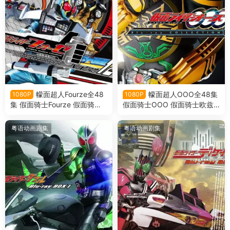
幪面超人Fourze全48
幪面超人OOO全48集
1080P
1080P
集 假面骑士Fourze 假面骑士
假面骑士OOO 假面骑士欧兹
卌骑粤语版
粤语版
粤语动画剧集
粤语动画剧集