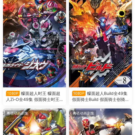
幪面超人时王 幪面超
幪面超人Build全49集
1080P
1080P
人Zi-O全49集 假面骑士时王
假面骑士Build 假面骑士创骑
假面骑士Zi-O粤语版
粤语版
粤语动画剧集
粤语动画剧集