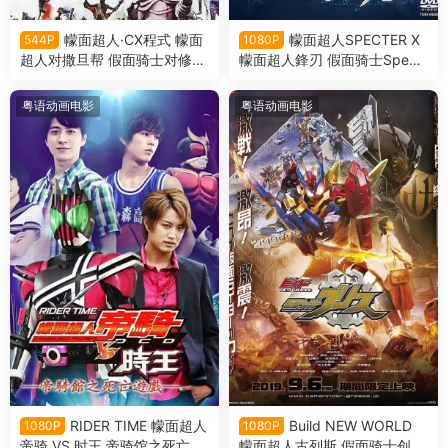
幪面超人·CX程式 幪面
幪面超人SPECTER X
544P
1080P
超人对撒旦帮 假面骑士对修卡
幪面超人鋒刃 假面骑士Spect
粤语版
er × Blades粤语版
粤语动画电影
粤语动画电影
RIDER TIME 幪面超人
Build NEW WORLD
1080P
1080P
帝骑 VS 时王 帝骑馆之死亡游
幪面超人古列斯 假面骑士创骑