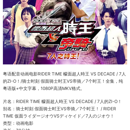
粤语配音动画电影RIDER TIME 幪面超人時王 VS DECADE / 7人
的ZI-O！/骑士时刻 假面骑士时王VS帝骑／7个时王！全集，纯
粤语版+中文字幕，1080P高清MKV格式。
片名：RIDER TIME 幪面超人時王 VS DECADE / 7人的ZI-O！
别名：骑士时刻 假面骑士时王VS帝骑／7个时王！ / RIDER
TIME 仮面ライダージオウVSディケイド／7人のジオウ！
类型：动画电影