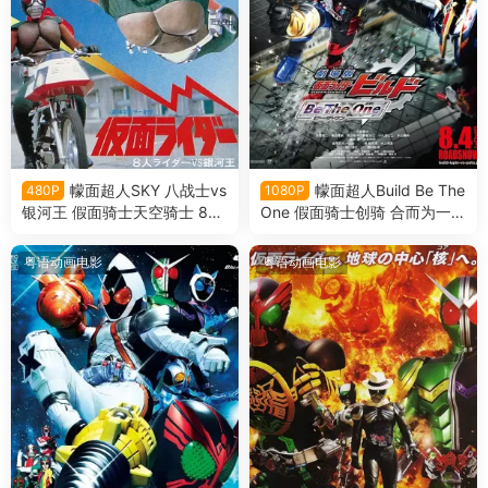
幪面超人SKY 八战士vs
幪面超人Build Be The
480P
1080P
银河王 假面骑士天空骑士 8大
One 假面骑士创骑 合而为一粤
骑士vs银河王粤语版
语版
粤语动画电影
粤语动画电影