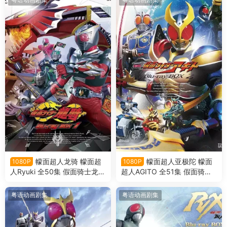
幪面超人龙骑 幪面超
幪面超人亚极陀 幪面
1080P
1080P
人Ryuki 全50集 假面骑士龙骑
超人AGITO 全51集 假面骑士
假面骑士Ryuki粤语版
亚极陀 假面骑士AGITO 粤语
版
粤语动画剧集
粤语动画剧集