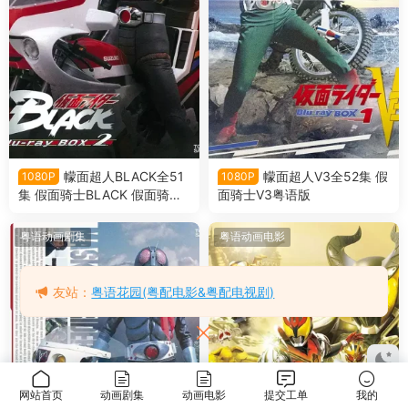
幪面超人BLACK全51
幪面超人V3全52集 假
1080P
1080P
集 假面骑士BLACK 假面骑士
面骑士V3粤语版
暗日粤语版
粤语动画剧集
粤语动画电影
友站：
粤语花园(粤配电影&粤配电视剧)
网站首页
动画剧集
动画电影
提交工单
我的