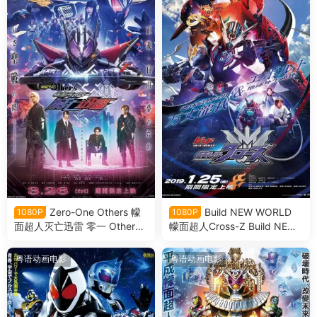
Zero-One Others 幪
Build NEW WORLD
1080P
1080P
面超人灭亡迅雷 零一 Others
幪面超人Cross-Z Build NEW
假面骑士灭亡迅雷粤语版
WORLD 假面骑士Cross-Z粤
语版
粤语动画电影
粤语动画电影