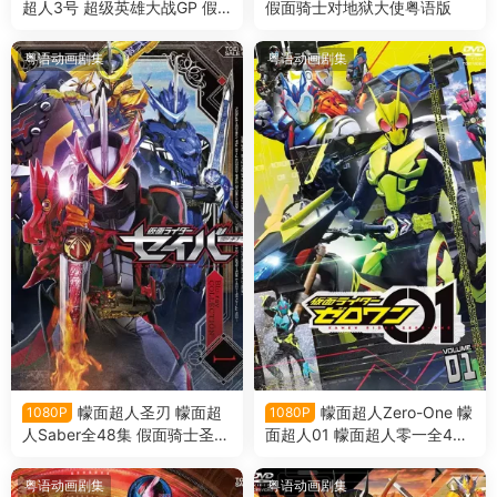
超人3号 超级英雄大战GP 假
假面骑士对地狱大使粤语版
面骑士3号粤语版
粤语动画剧集
粤语动画剧集
幪面超人圣刃 幪面超
幪面超人Zero-One 幪
1080P
1080P
人Saber全48集 假面骑士圣刃
面超人01 幪面超人零一全46
假面骑士Saber粤语版
集 假面骑士Zero-One 假面骑
士01 假面骑士零一 粤语版
粤语动画剧集
粤语动画剧集