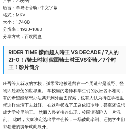
片长：70分钟
语言：单粤语音轨+中文字幕
格式：MKV
大小：1.74GB
分辨率：1920*1080
分享方式：百度网盘
RIDER TIME 幪面超人時王 VS DECADE / 7人的
ZI-O！/骑士时刻 假面骑士时王VS帝骑／7个时
王！影片简介
庄吾等人就读的学校，孤零零地被遗留在一个周遭都是荒野、怪
物四处游荡的世界里。 学校里的老师和学生们的反应各不相同，
有的希望能够想办法离开到外面去探索，也有人认为待在学校里
就这样生活下去就好。 在这种状况下庄吾依旧冷静，甚至还说想
成为学校里的王。 然而入侵者接连出现，校园渐渐陷入一片混
乱。 此时，大家决定选出学生会长，一场彼此牵制、还把学生们
都卷进的纷争就此展开。