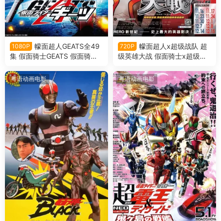
幪面超人GEATS全49
幪面超人x超级战队 超
1080P
720P
集 假面骑士GEATS 假面骑士
级英雄大战 假面骑士x超级战
极狐粤语版
队 超级英雄大战粤语版
粤语动画电影
粤语动画电影