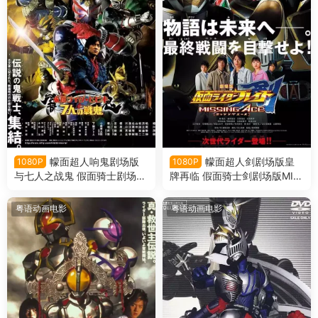
幪面超人响鬼剧场版
幪面超人剑剧场版皇
1080P
1080P
与七人之战鬼 假面骑士剧场版
牌再临 假面骑士剑剧场版MIS
响鬼与七战鬼粤语版
SING ACE粤语版
粤语动画电影
粤语动画电影