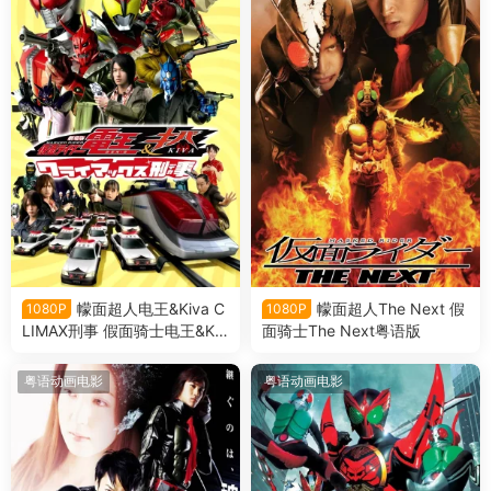
幪面超人电王&Kiva C
幪面超人The Next 假
1080P
1080P
LIMAX刑事 假面骑士电王&Kiv
面骑士The Next粤语版
a 巅峰刑事粤语版
粤语动画电影
粤语动画电影