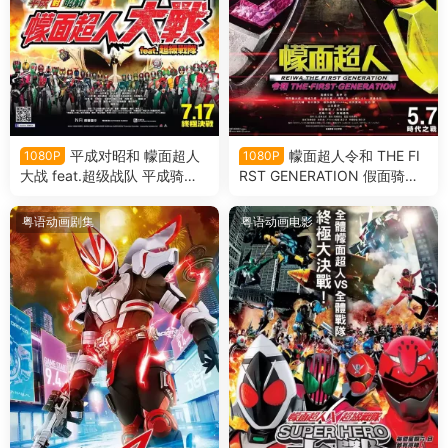
平成对昭和 幪面超人
幪面超人令和 THE FI
1080P
1080P
大战 feat.超级战队 平成骑士
RST GENERATION 假面骑士
对昭和骑士 假面骑士大战 fea
令和初代粤语版
t.超级战队粤语版
粤语动画剧集
粤语动画电影