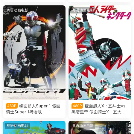
evice 假面骑士利维斯粤语版
刃剧场版：深罪的三重奏粤语
版
粤语动画电影
粤语动画电影
幪面超人Super 1 假面
幪面超人X：五斗士vs
480P
480P
骑士Super 1粤语版
黑暗皇帝 假面骑士X：五大骑
士对黑暗王粤语版
粤语动画电影
粤语动画电影