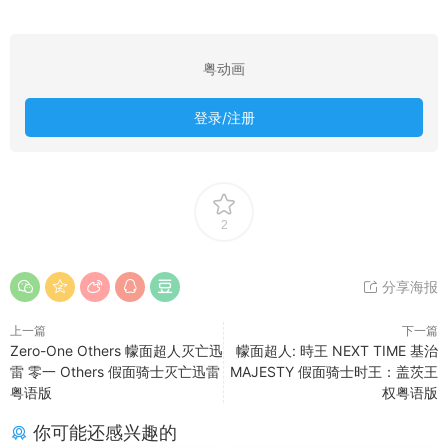
粤动画
登录/注册
2
分享海报
上一篇
下一篇
Zero-One Others 幪面超人灭亡迅
幪面超人: 時王 NEXT TIME 基治
雷 零一 Others 假面骑士灭亡迅雷
MAJESTY 假面骑士时王：盖茨王
粤语版
权粤语版
你可能还感兴趣的