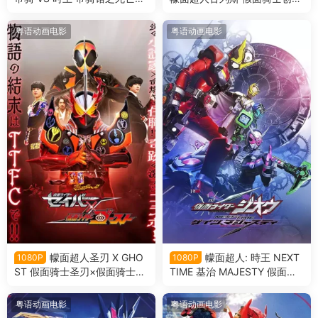
戏 骑士时刻 假面骑士帝骑VS
新世界 假面骑士格里斯粤语版
时王 帝骑馆的死亡游戏粤语版
粤语动画电影
粤语动画电影
幪面超人圣刃 X GHO
幪面超人: 時王 NEXT
1080P
1080P
ST 假面骑士圣刃×假面骑士gh
TIME 基治 MAJESTY 假面骑
ost粤语版
士时王：盖茨王权粤语版
粤语动画电影
粤语动画电影