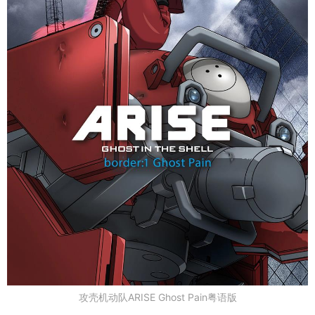
攻壳机动队ARISE Ghost Pain粤语版