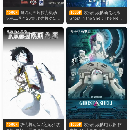
粤语动画片攻壳机动
攻壳机动队新剧场版
1080P
1080P
队第二季全26集 攻壳机动队
Ghost in the Shell: The New
S.A.C. 2nd GIG粤语版
Movie粤语版
粤语动画电影
粤语动画电影
攻壳机动队2之无邪 攻
攻壳机动队电影版 攻
1080P
1080P