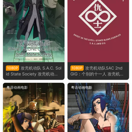
攻壳机动队 S.A.C. Sol
攻壳机动队SAC 2nd
1080P
1080P
id State Society 攻壳机动队S
GIG：个别的十一人 攻壳机动
SS粤语版
队之个别的十一人粤语版
粤语动画电影
粤语动画电影