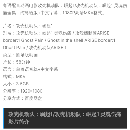
粤语配音动画电影攻壳机动队：崛起1/攻壳机动队：崛起1 灵魂伤
痛全集，纯粤语版+中文字幕，1080P高清MKV格式。
片名：攻壳机动队：崛起1
别名：攻壳机动队：崛起1 灵魂伤痛 / 攻殻機動隊ARISE
border:1 Ghost Pain / Ghost in the shell ARISE border:1
Ghost Pain / 攻壳机动队ARISE 1
类型：剧场版动画
片长：58分钟
语言：单粤语音轨+中文字幕
格式：MKV
大小：3.5GB
分辨率：1920*1080
分享方式：百度网盘
攻壳机动队：崛起1/攻壳机动队：崛起1 灵魂伤痛
影片简介