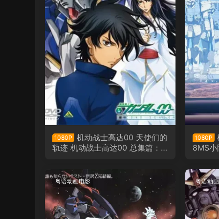
机动战士高达00 天使们的
1080P
1080P
轨迹 机动战士高达00 总集篇：
8MS
天使们的轨迹粤语版
高达剧
的报告
粤语动画电影
粤语动画