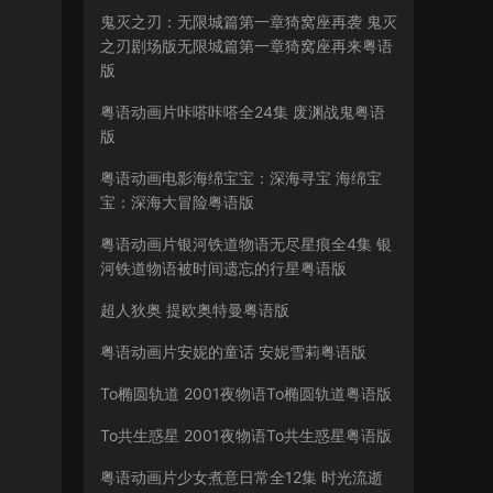
鬼灭之刃：无限城篇第一章猗窝座再袭 鬼灭
之刃剧场版无限城篇第一章猗窝座再来粤语
版
粤语动画片咔嗒咔嗒全24集 废渊战鬼粤语
版
粤语动画电影海绵宝宝：深海寻宝 海绵宝
宝：深海大冒险粤语版
粤语动画片银河铁道物语无尽星痕全4集 银
河铁道物语被时间遗忘的行星粤语版
超人狄奥 提欧奥特曼粤语版
粤语动画片安妮的童话 安妮雪莉粤语版
To椭圆轨道 2001夜物语To椭圆轨道粤语版
To共生惑星 2001夜物语To共生惑星粤语版
粤语动画片少女煮意日常全12集 时光流逝