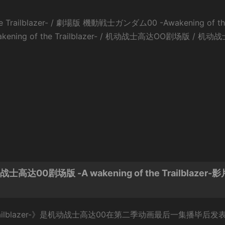
railblazer- / 劇場版 機動戦士ガンダム00 -Awakening of th
 -A wakening of the Trailblazer- / 机动战士高达OO剧场版 / 机动
剧场版 -A wakening of the Trailblazer-影
e Trailblazer-》是机动战士高达00在第二季动画最后一集播毕后发