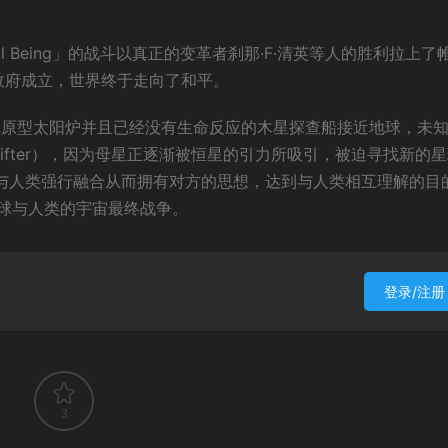
al Being」的战斗以真正的变革者刹那·F·清英等人的胜利拉上了
邦政府成立，世界终于走向了和平。
制造完原型太阳炉并且已经没有生命反应的木星探查船接近地球，未
tal Shapeshifter），因为母星正逐渐被恒星的引力所吸引，被迫寻找新的
图与人类强行融合从而拥有对方的思想，达到与人类相互理解的目
球与人类的宇宙最终战争。
登录/注册
3