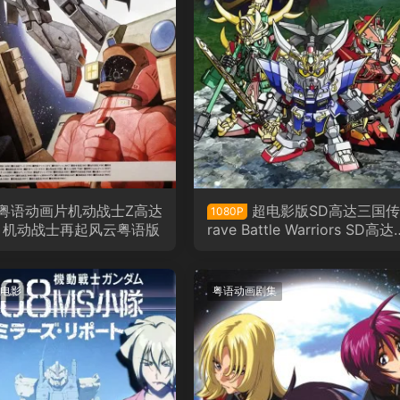
粤语动画片机动战士Z高达
超电影版SD高达三国传
1080P
集 机动战士再起风云粤语版
rave Battle Warriors SD高
国传剧场版粤语版
电影
粤语动画剧集