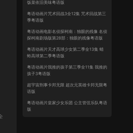
饭菜依旧美味粤语版
粤语动画片咒术回战3全12集 咒术回战第三
季粤语版
粤语动画电影名侦探柯南：独眼的残像 名侦
探柯南剧场版第28部：独眼的残像粤语版
粤语动画片天才高球少女第二季全13集 蜻
蛉高球第二季粤语版
粤语动画片我推的孩子第三季全11集 我推的
孩子3粤语版
超宇宙刑事卡邦无限 超次元英雄卡邦无限粤
语版
粤语动画片皇家少女乐团 公主管弦乐队粤语
版
全