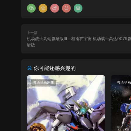
上一篇
机动战士高达剧场版Ⅲ：相逢在宇宙 机动战士高达0079
语版
你可能还感兴趣的
粤语动画剧集
粤语动画