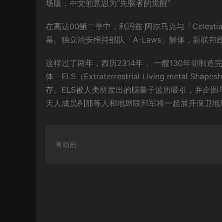
场版，中文的意思为“先驱者的觉醒”
在高达00第二季中，利冯兹·阿尔马克与「Celesti
幕。独立治安维持部队「A-Laws」解体，新联
这样过了两年，西历2314年， 一艘130年前
体－ELS（Extraterrestrial Living me
存。ELS被人类所发出的脑量子波所吸引，并企
天人成员刹那等人和地球联邦军将一起展开保卫地
粤动画