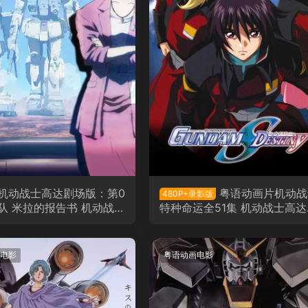
机动战士高达剧场版：第0
粤语动画片机动战
480P+录影版
小队 米拉的报告书 机动战士
特种命运全51集 机动战士高达
场版：第08MS小队 米娜
ED DESTINY粤语版
粤语版
电影
粤语动画电影