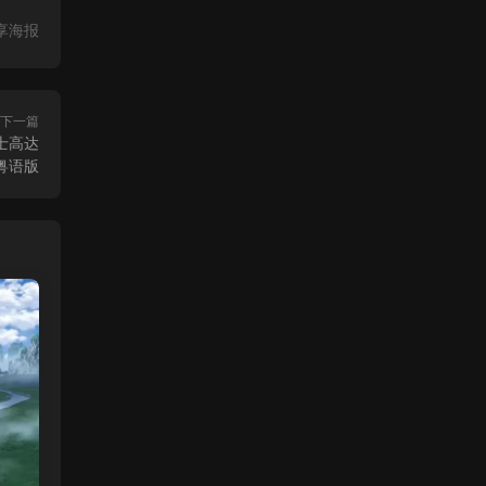
享海报
下一篇
士高达
争粤语版