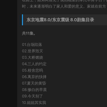
时，未来逐渐明白了家人和爱的意义。家就在前方
东京地震8.0/东京震级 8.0剧集目录
共11集。
01.台场陷落
02.世界毁灭
03.大桥燃烧
04.三人的约定
05.校舍悲呜
06.离弃的抉择
07.夏天的黄昏
08.惨白的早晨
09.今天别了
10.姐姐其实我