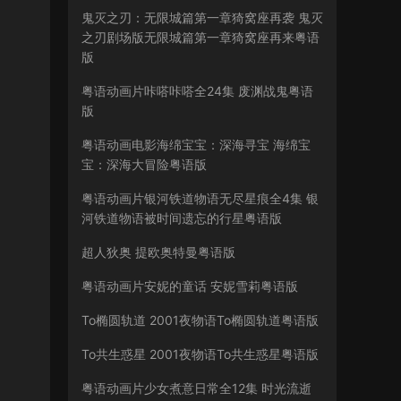
鬼灭之刃：无限城篇第一章猗窝座再袭 鬼灭
之刃剧场版无限城篇第一章猗窝座再来粤语
版
粤语动画片咔嗒咔嗒全24集 废渊战鬼粤语
版
粤语动画电影海绵宝宝：深海寻宝 海绵宝
宝：深海大冒险粤语版
粤语动画片银河铁道物语无尽星痕全4集 银
河铁道物语被时间遗忘的行星粤语版
超人狄奥 提欧奥特曼粤语版
粤语动画片安妮的童话 安妮雪莉粤语版
To椭圆轨道 2001夜物语To椭圆轨道粤语版
To共生惑星 2001夜物语To共生惑星粤语版
粤语动画片少女煮意日常全12集 时光流逝