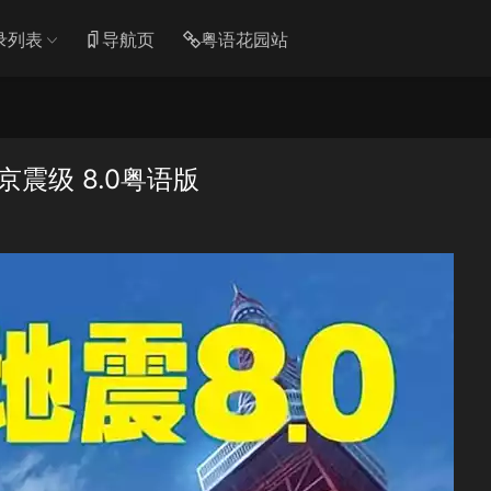
录列表
导航页
粤语花园站
京震级 8.0粤语版