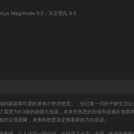
 Magnitude 8.0 / 东京里氏 8.0
福的家庭和可爱的弟弟小野泽悠贵），但日复一日的平静生活让
了震度为8.0级的超级大地震，未来所熟悉的街道和设施在煞那
散的父母团聚，未来和悠贵决定朝着家的方向前进。
部真理，三人决定一同行动。在经历了火灾、余震、疾病等危机