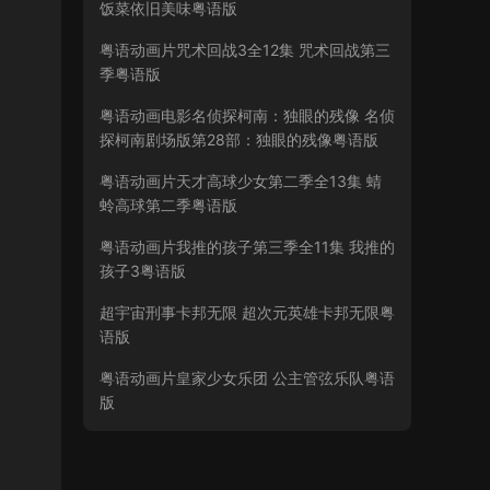
饭菜依旧美味粤语版
粤语动画片咒术回战3全12集 咒术回战第三
季粤语版
粤语动画电影名侦探柯南：独眼的残像 名侦
探柯南剧场版第28部：独眼的残像粤语版
粤语动画片天才高球少女第二季全13集 蜻
蛉高球第二季粤语版
粤语动画片我推的孩子第三季全11集 我推的
孩子3粤语版
超宇宙刑事卡邦无限 超次元英雄卡邦无限粤
语版
粤语动画片皇家少女乐团 公主管弦乐队粤语
版