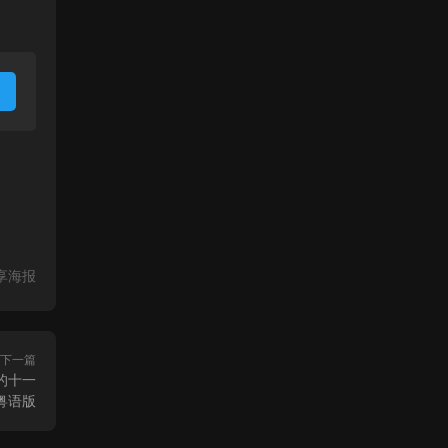
享海报
下一篇
别的十一
粤语版