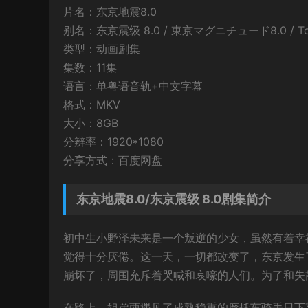
片名：东京地震8.0
别名：东京震级 8.0 / 東京マグニチュード8.0 / Tokyo
类型：动画剧集
集数：11集
语言：单粤语音轨+中文字幕
格式：MKV
大小：8GB
分辨率：1920*1080
分享方式：百度网盘
东京地震8.0/东京震级 8.0剧集简介
初中生小野泽未来是一个叛逆的少女，虽然有着幸
觉得十分厌倦。这一天，一切都改变了，东京发生
崩坏了，周围充斥着哭喊和哀嚎的人们。为了和失
在路上，姐弟两遇见了成熟稳重的摩托车骑手日下