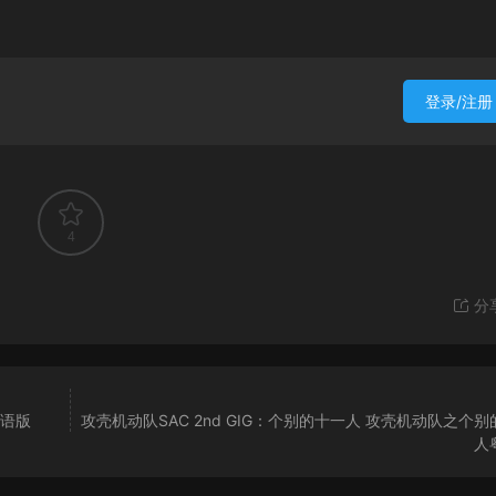
登录/注册
4
分
粤语版
攻壳机动队SAC 2nd GIG：个别的十一人 攻壳机动队之个
人