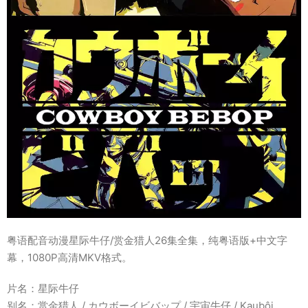
粤语配音动漫星际牛仔/赏金猎人26集全集，纯粤语版+中文字
幕，1080P高清MKV格式。
片名：星际牛仔
别名：赏金猎人 / カウボーイビバップ / 宇宙牛仔 / Kaubôi