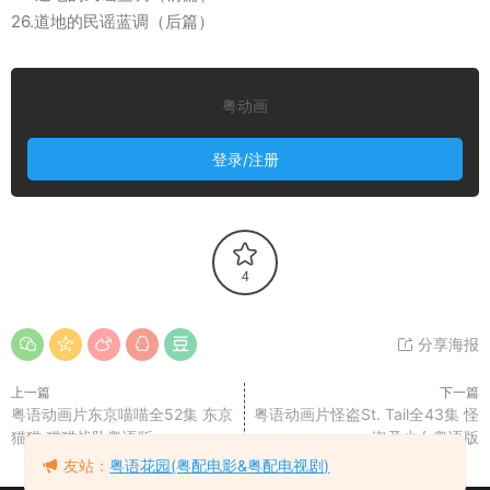
26.道地的民谣蓝调（后篇）
粤动画
登录/注册
4
分享海报
上一篇
下一篇
粤语动画片东京喵喵全52集 东京
粤语动画片怪盗St. Tail全43集 怪
猫猫 猫猫战队粤语版
盗圣少女粤语版
友站：
粤语花园(粤配电影&粤配电视剧)