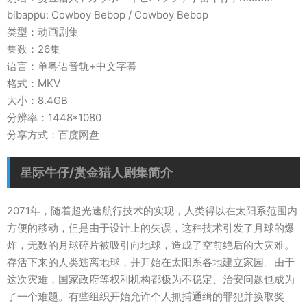
bibappu: Cowboy Bebop / Cowboy Bebop
类型：动画剧集
集数：26集
语言：单粤语音轨+中文字幕
格式：MKV
大小：8.4GB
分辨率：1448*1080
分享方式：百度网盘
星际牛仔/赏金猎人剧集简介
2071年，随着超光速航行技术的实现，人类得以在太阳系范围内
方便的移动，但是由于设计上的失误，这种技术引发了月球的爆
炸，无数的月球碎片被吸引向地球，造成了空前绝后的大灾难。
存活下来的人类逃离地球，并开始在太阳系各地建立家园。由于
这次灾难，国家政府等权利机构都极为不稳定、治安问题也成为
了一个难题。有些组织开始允许个人抓捕通缉的罪犯并换取奖