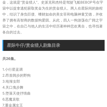
金，这就是“赏金猎人”。史派克和杰特是驾驶飞船BEBOP号在宇
宙中以捉拿逃犯获取奖金为生的赏金猎人。两人在星际间的旅程
中，结识了身负巨债、嗜财如命的美女菲和电脑神童艾德，并收
养了拥有高智商的数据狗爱因。从此，四人一狗游荡在广阔之宇
宙之中，在自己与他人的生活中经历著种种悲欢离合，也寻找著
各自的过去。
星际牛仔/赏金猎人剧集目录
共26集。
1.小行星蓝调
2.昂首阔步的野狗
3.呛辣女郎
4.关口曳步舞
5.堕落天使抒情曲
6.恶魔哀歌
7.重金属女王