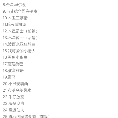
8.金星华尔兹
9.与艾德华即兴演奏
10.木卫三慕情
11.暗夜重摇滚
12.木星爵士（前篇）
13.木星爵士（后篇）
14.波西米亚狂想曲
15.我可爱的小情人
16.黑狗小夜曲
17.蘑菇桑巴
18.孩童稚语
19.野马
20.小丑安魂曲
21.布基乌基风水
22.牛仔放克
23.头脑刮痕
24.霉运佳人
25.道地的民谣蓝调（前篇）