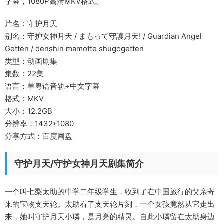
字幕，1080P高清MKV格式。
片名：守护月天
别名：守护女神月天 / まもって守護月天! / Guardian Angel
Getten / denshin mamotte shugogetten
类型：动画剧集
集数：22集
语言：单粤语音轨+中文字幕
格式：MKV
大小：12.2GB
分辨率：1432*1080
分享方式：百度网盘
守护月天/守护女神月天剧集简介
一个叫七梨太助的中学二年级学生，收到了在中国旅行的父亲寄
来的宝物支天轮。太助看了支天轮片刻，一个女孩竟然从它走出
来，她叫守护月天小璘，是月亮的精灵。自此小璘留在太助身边