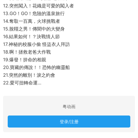
12.突然闖入！花織是可愛的闖入者
13.GO！GO！危險的溫泉旅行
14.奪取一百萬，火球挑戰者
15.脫韁之男！傳聞中的大變身
16.結果如何！？決戰情人節
17.神秘的校服小偷 怪盜衣人拜訪
18.啊！拯救老爸大作戰
19.爆發！拚命的相親
20.寶藏的傳說！！恐怖的幽靈船
21.突然的離別！淚之約會
22.愛可扭轉命運…
粤动画
登录/注册