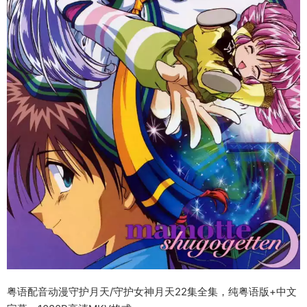
粤语配音动漫守护月天/守护女神月天22集全集，纯粤语版+中文