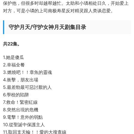
保护他，但很多时却越帮越忙。太助和小璘相处日久，开始爱上
对方，可是小璘的上司南极寿星反对精灵跟人类谈恋爱。
守护月天/守护女神月天剧集目录
共22集。
1.她是傻瓜
2.幸福全餐
3.燃燒吧！！章魚的靈魂
4.衝擊，朋友出場
5.最差勁最可惡討厭的人
6.學校的陷阱
7.救命！緊密紅線
8.突然出現的危機
9.電擊！意外的弱點
10.從聖誕中保護主人
11.取回支天輪！！愛的大搜查線