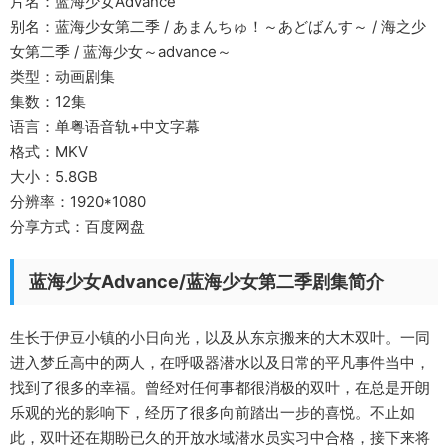
片名：蓝海少女Advance
别名：蓝海少女第二季 / あまんちゅ！～あどばんす～ / 海之少
女第二季 / 蓝海少女～advance～
类型：动画剧集
集数：12集
语言：单粤语音轨+中文字幕
格式：MKV
大小：5.8GB
分辨率：1920*1080
分享方式：百度网盘
蓝海少女Advance/蓝海少女第二季剧集简介
生长于伊豆小镇的小日向光，以及从东京搬来的大木双叶。一同
进入梦丘高中的两人，在呼吸器潜水以及日常的平凡事件当中，
找到了很多的幸福。曾经对任何事都很消极的双叶，在总是开朗
乐观的光的影响下，经历了很多向前踏出一步的喜悦。不止如
此，双叶还在期盼已久的开放水域潜水员实习中合格，接下来将