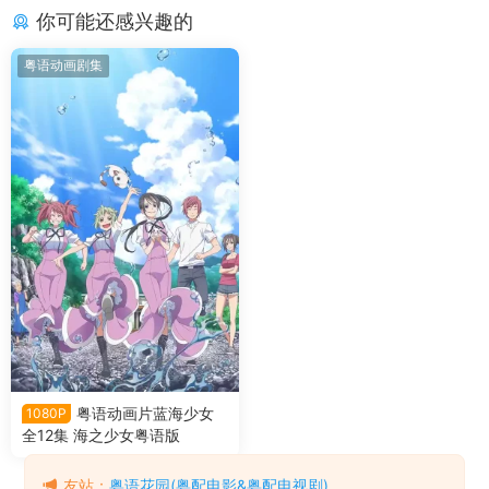
你可能还感兴趣的
粤语动画剧集
粤语动画片蓝海少女
1080P
全12集 海之少女粤语版
友站：
粤语花园(粤配电影&粤配电视剧)