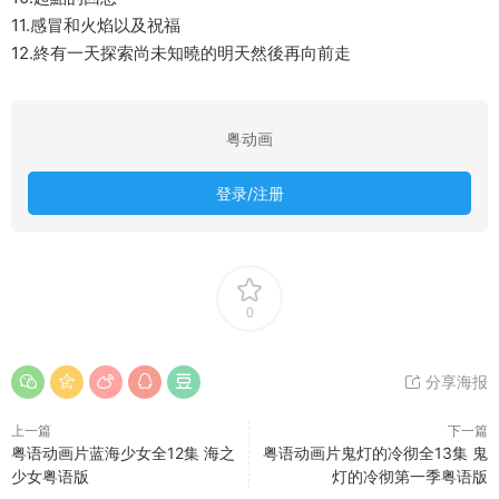
11.感冒和火焰以及祝福
12.終有一天探索尚未知曉的明天然後再向前走
粤动画
登录/注册
0
分享海报
上一篇
下一篇
粤语动画片蓝海少女全12集 海之
粤语动画片鬼灯的冷彻全13集 鬼
少女粤语版
灯的冷彻第一季粤语版