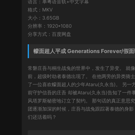
语言：单粤语音轨+中文字幕
格式：MKV
大小：3.65GB
分辨率：1920*1080
分享方式：百度网盘
幪面超人平成 Generations Forever
常磐庄吾与桐生战兔的世界中，发生了异变。 就
前，超级时劫者泰德出现了。 在他两旁的异类骑
了一位喜欢幪面超人的少年Ataru(久永当)。 
前守护信吾的庄吾 却被Ataru(久永当)告知了
风塔罗斯秘密地订立了契约。 那句话的真正意思究
团逐渐加深的时候，庄吾与战兔跟踪著泰德的身影
们还活着吗？