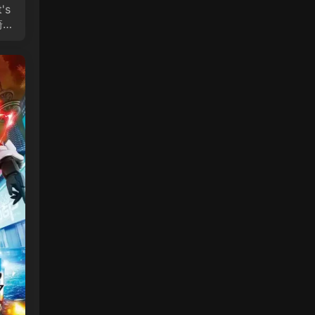
's
骑士