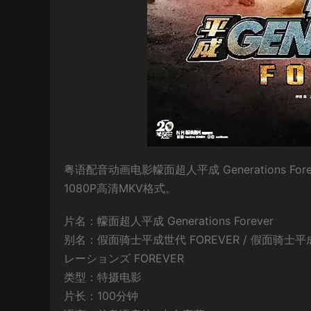
粤语配音动画电影幪面超人平成 Generations F
1080P高清MKV格式。
片名：幪面超人平成 Generations Forever
别名：假面骑士平成世代 FOREVER / 假面骑士平成
レーションズ FOREVER
类型：特摄电影
片长：100分钟