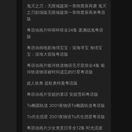
鬼灭之刃：无限城篇第一章猗窝座再袭 鬼灭
之刃剧场版无限城篇第一章猗窝座再来粤语
版
粤语动画片咔嗒咔嗒全24集 废渊战鬼粤语
版
粤语动画电影海绵宝宝：深海寻宝 海绵宝
宝：深海大冒险粤语版
粤语动画片银河铁道物语无尽星痕全4集 银
河铁道物语被时间遗忘的行星粤语版
超人狄奥 提欧奥特曼粤语版
粤语动画片安妮的童话 安妮雪莉粤语版
To椭圆轨道 2001夜物语To椭圆轨道粤语版
To共生惑星 2001夜物语To共生惑星粤语版
粤语动画片少女煮意日常全12集 时光流逝