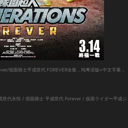
orever/假面骑士平成世代 FOREVER全集，纯粤语版+中文字幕，
世代永恒 / 假面骑士 平成世代 Forever / 仮面ライダー平成