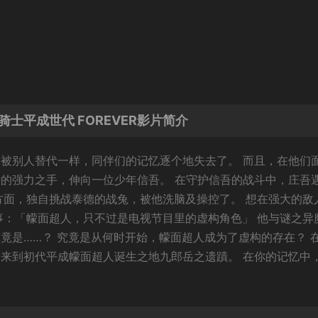
/假面骑士平成世代 FOREVER影片简介
像被别人替代一样，同伴们的记忆逐个地失去了。 而且，在他们
士的强力之手，伸向一位少年信吾。 在守护信吾的战斗中，庄吾
另一方面，独自挑战泰德的战兔，被他洗脑及操控了。 想在强大的敌
一件事：「幪面超人，只不过是电视节目里的虚构角色」 他与谜之异
竟是……？ 究竟是从何时开始，幪面超人成为了虚构的存在？ 
 来到初代平成幪面超人诞生之地九郎岳之遗蹟。 在你的记忆中