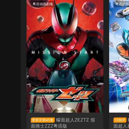
粤语动画剧集
粤语动画
幪面超人ZEZTZ 假
更新至第45集
1080P
面骑士ZZZ粤语版
面超人