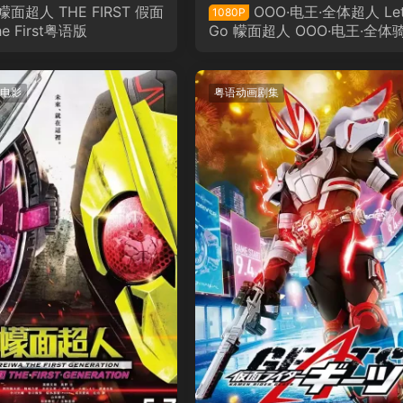
幪面超人 THE FIRST 假面
OOO·电王·全体超人 Let
1080P
e First粤语版
Go 幪面超人 OOO·电王·全体
Let's Go 假面骑士粤语版
电影
粤语动画剧集