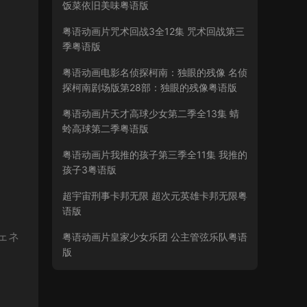
饭菜依旧美味粤语版
粤语动画片咒术回战3全12集 咒术回战第三
季粤语版
粤语动画电影名侦探柯南：独眼的残像 名侦
探柯南剧场版第28部：独眼的残像粤语版
粤语动画片天才高球少女第二季全13集 蜻
蛉高球第二季粤语版
粤语动画片我推的孩子第三季全11集 我推的
孩子3粤语版
超宇宙刑事卡邦无限 超次元英雄卡邦无限粤
语版
ジェネ
粤语动画片皇家少女乐团 公主管弦乐队粤语
版