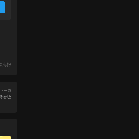
享海报
下一篇
王粤语版