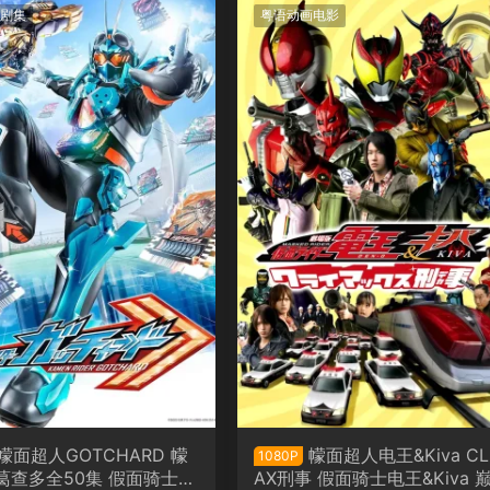
剧集
粤语动画电影
幪面超人GOTCHARD 幪
幪面超人电王&Kiva CL
1080P
葛查多全50集 假面骑士歌
AX刑事 假面骑士电王&Kiva 