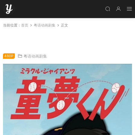
当前位置：
首页
粤语动画剧集
正文
粤语动画片童梦全49集 少棒小魔投 童梦幻影球
粤语版
480P
粤语动画剧集