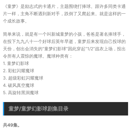
《童梦》是励志式的卡通片，主题围绕打捧球。跟许多同类卡通
片一样，主角不断遇到新对手，跌倒了又爬起来。就是这样的一
个成长故事。
简单来说，就是有一个叫新城童梦的小孩，爸爸是著名捧球手，
在投下九九八十一个好球后英年早逝，童梦后来发现自己投球的
天份，创出会消失的“童梦幻影球”因此穿起“1/2”战衣上场，投出
令所有人震惊的魔球。魔球种类有：
1. 童梦幻影球
2. 彩虹闪耀魔球
3. 超级彩虹闪耀魔球
4. 破风真空魔球
5. 高旋转黑洞魔球
童梦/童梦幻影球剧集目录
共49集。