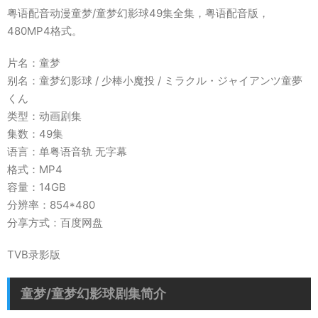
粤语配音动漫童梦/童梦幻影球49集全集，粤语配音版，
480MP4格式。
片名：童梦
别名：童梦幻影球 / 少棒小魔投 / ミラクル・ジャイアンツ童夢
くん
类型：动画剧集
集数：49集
语言：单粤语音轨 无字幕
格式：MP4
容量：14GB
分辨率：854*480
分享方式：百度网盘
TVB录影版
童梦/童梦幻影球剧集简介