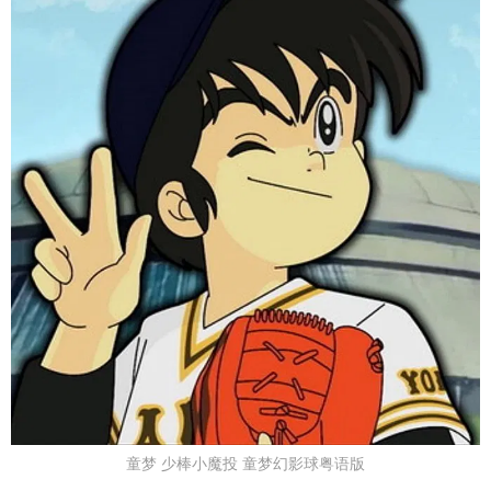
童梦 少棒小魔投 童梦幻影球粤语版