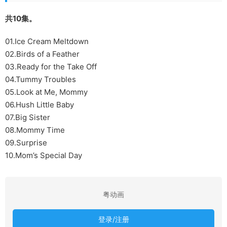
共10集。
01.Ice Cream Meltdown
02.Birds of a Feather
03.Ready for the Take Off
04.Tummy Troubles
05.Look at Me, Mommy
06.Hush Little Baby
07.Big Sister
08.Mommy Time
09.Surprise
10.Mom’s Special Day
粤动画
登录/注册