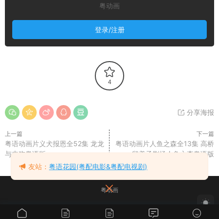
粤动画
登录/注册
4
分享海报
上一篇
下一篇
粤语动画片义犬报恩全52集 龙龙
粤语动画片人鱼之森全13集 高桥
与忠狗粤语版
留美子剧场人鱼之森粤语版
友站：
粤语花园(粤配电影&粤配电视剧)
粤动画