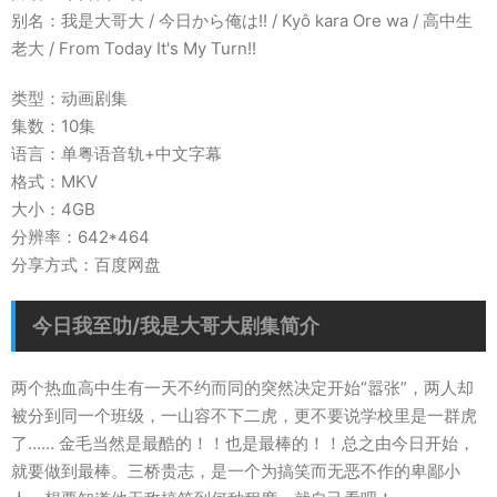
别名：我是大哥大 / 今日から俺は!! / Kyô kara Ore wa / 高中生
老大 / From Today It's My Turn!!
类型：动画剧集
集数：10集
语言：单粤语音轨+中文字幕
格式：MKV
大小：4GB
分辨率：642*464
分享方式：百度网盘
今日我至叻/我是大哥大剧集简介
两个热血高中生有一天不约而同的突然决定开始“嚣张”，两人却
被分到同一个班级，一山容不下二虎，更不要说学校里是一群虎
了…… 金毛当然是最酷的！！也是最棒的！！总之由今日开始，
就要做到最棒。三桥贵志，是一个为搞笑而无恶不作的卑鄙小