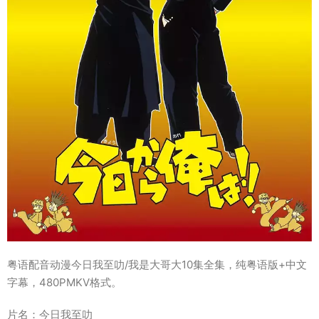
粤语配音动漫今日我至叻/我是大哥大10集全集，纯粤语版+中文
字幕，480PMKV格式。
片名：今日我至叻