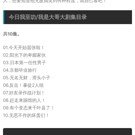
人，想要知道他无敌搞笑到何种程度，就自己看吧！
今日我至叻/我是大哥大剧集目录
共10集。
01.今天开始嚣张啦！
02.阳光下的卑鄙家伙
03.日本第一任性男子
04.京都毕业旅行
05.无名无财，滑头小子
06.反击！暴徒2人组
07.好友录作战计划！
08.赶走来踢馆的人！
09.有个变态来千叶县了！
10.无恶不作的坏蛋们！