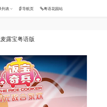
录列表
导航页
粤语花园站
·麦露宝粤语版