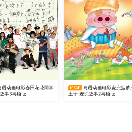
粤语动画电影春田花花同学
粤语动画电影麦兜菠萝
1080P
兜故事3粤语版
王子 麦兜故事2粤语版