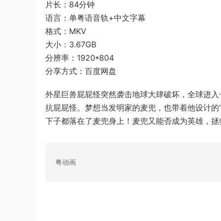
片长：84分钟
语言：单粤语音轨+中文字幕
格式：MKV
大小：3.67GB
分辨率：1920*804
分享方式：百度网盘
外星巨兽屁屁怪突然袭击地球大肆破坏，全球进入
抗屁屁怪。梦想当发明家的麦兜，也带着他设计的
下子都落在了麦兜身上！麦兜又能否成为英雄，拯
粤动画