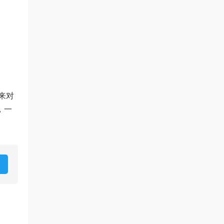
来对
，一