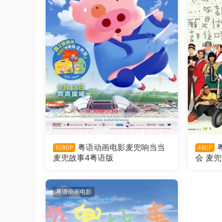
粤语动画电影麦兜响当当
1080P
480P
麦兜故事4粤语版
会 麦
粤语动画电影