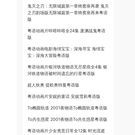
鬼灭之刃：无限城篇第一章猗窝座再袭 鬼灭
之刃剧场版无限城篇第一章猗窝座再来粤语
版
粤语动画片咔嗒咔嗒全24集 废渊战鬼粤语
版
粤语动画电影海绵宝宝：深海寻宝 海绵宝
宝：深海大冒险粤语版
粤语动画片银河铁道物语无尽星痕全4集 银
河铁道物语被时间遗忘的行星粤语版
超人狄奥 提欧奥特曼粤语版
粤语动画片安妮的童话 安妮雪莉粤语版
To椭圆轨道 2001夜物语To椭圆轨道粤语版
To共生惑星 2001夜物语To共生惑星粤语版
粤语动画片少女煮意日常全12集 时光流逝