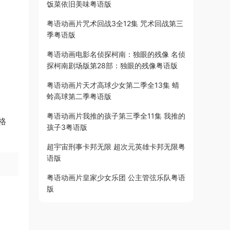
饭菜依旧美味粤语版
粤语动画片咒术回战3全12集 咒术回战第三
季粤语版
粤语动画电影名侦探柯南：独眼的残像 名侦
探柯南剧场版第28部：独眼的残像粤语版
粤语动画片天才高球少女第二季全13集 蜻
蛉高球第二季粤语版
粤语动画片我推的孩子第三季全11集 我推的
格
孩子3粤语版
超宇宙刑事卡邦无限 超次元英雄卡邦无限粤
语版
粤语动画片皇家少女乐团 公主管弦乐队粤语
版