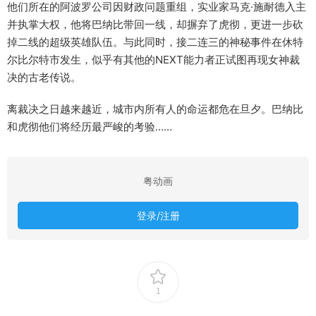
他们所在的阿波罗公司因财政问题重组，实业家马克·施耐德入主
并执掌大权，他将巴纳比带回一线，却摒弃了虎彻，更进一步砍
掉二线的超级英雄队伍。与此同时，接二连三的神秘事件在休特
尔比尔特市发生，似乎有其他的NEXT能力者正试图再现女神裁
决的古老传说。
离裁决之日越来越近，城市内所有人的命运都危在旦夕。巴纳比
和虎彻他们将经历最严峻的考验……
粤动画
登录/注册
1