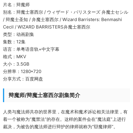
片名：辩魔师
别名：辩魔士塞西尔 / ウィザード・バリスターズ 弁魔士セシル
/ 辩魔士圣知 / 弁魔士塞西尔 / Wizard Barristers: Benmashi
Cecil / WIZARD BARRISTERS弁魔士塞西尔
类型：动画剧集
集数：12集
语言：单粤语音轨+中文字幕
格式：MKV
大小：3.5GB
分辨率：1280*720
分享方式：百度网盘
辩魔师/辩魔士塞西尔剧集简介
人类与魔法师共存的世界里，在魔术和魔术诉讼相关法律里，有
着一个被称为“魔禁法”的存在。这样的案件会在“魔法庭”上进行
裁决，为被告的魔法师进行辩护的律师就称为“辯魔律师”。