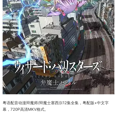
粤语配音动漫辩魔师/辩魔士塞西尔12集全集，粤配版+中文字
幕，720P高清MKV格式。