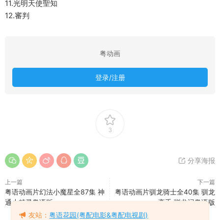
11.光明天使聖知
12.審判
粤动画
登录/注册
3
分享海报
上一篇
下一篇
粤语动画片幻法小魔星全87集 神
粤语动画片驯龙骑士全40集 驯龙
通小精灵粤语版
高手 驯龙记粤语版
友站：
粤语花园(粤配电影&粤配电视剧)