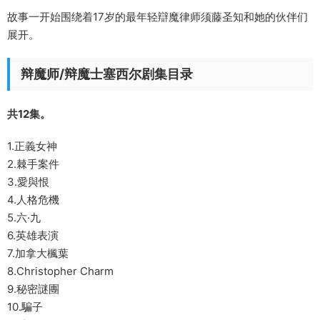
故事一开始围绕着17岁的最年轻辯魔律师须藤圣知和她的伙伴们
展开。
辩魔师/辩魔士塞西尔剧集目录
共12集。
1.正義女神
2.棘手案件
3.愛與恨
4.人格危機
5.六·九
6.英雄表演
7.加拿大楓葉
8.Christopher Charm
9.秘密謎團
10.騙子