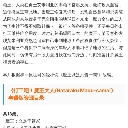
领土。人类在勇士艾米利亚的率领下奋起反抗，最终攻入魔宫，
迫使撒旦逃离此地。当魔王恢复意识后，发现自己竟然和忠实随
从阿尔谢奈尔置身于完全陌生的地球日本东京。魔力全失的二人
为了生计不得不领取社保卡、银行卡等必须要件，还要每日外出
打工维持吃穿用度。时时刻刻渴望回归本土的魔王，某天意外发
现艾米利亚竟然也追踪自己来到地球！虽然衣食住行令人烦恼，
但是这三个看似中二病缠身的年轻人渐渐习惯了地球的生活。与
此同时，仿佛有另一股力量潜伏在他们身边，时刻准备抹杀魔王
和勇者的存在……
本片根据和ヶ原聡司的轻小说《魔王城は六畳一間!》改编。
《打工吧！魔王大人/Hataraku Maou-sama!》
粤语版资源目录
共13集。
1.魔王：立足于笹冢