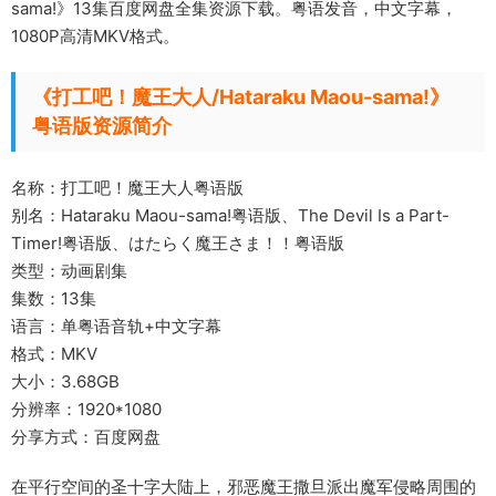
sama!》13集百度网盘全集资源下载。粤语发音，中文字幕，
1080P高清MKV格式。
《打工吧！魔王大人/Hataraku Maou-sama!》
粤语版资源简介
名称：打工吧！魔王大人粤语版
别名：Hataraku Maou-sama!粤语版、The Devil Is a Part-
Timer!粤语版、はたらく魔王さま！！粤语版
类型：动画剧集
集数：13集
语言：单粤语音轨+中文字幕
格式：MKV
大小：3.68GB
分辨率：1920*1080
分享方式：百度网盘
在平行空间的圣十字大陆上，邪恶魔王撒旦派出魔军侵略周围的