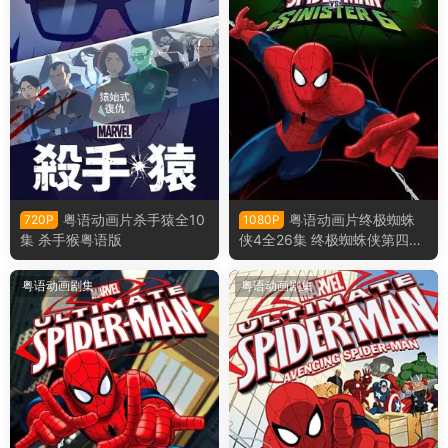
粤语动画片杀手猿全10
粤语动画片终极蜘蛛
720P
1080P
集 杀手猴粤语版
侠4全26集 终极蜘蛛侠第四季
粤语版
粤语动画剧集
粤语动画剧集