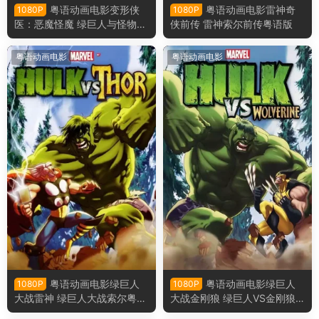
粤语动画电影变形侠
粤语动画电影雷神奇
1080P
1080P
医：恶魔怪魔 绿巨人与怪物粤
侠前传 雷神索尔前传粤语版
语版
粤语动画电影
粤语动画电影
粤语动画电影绿巨人
粤语动画电影绿巨人
1080P
1080P
大战雷神 绿巨人大战索尔粤语
大战金刚狼 绿巨人VS金刚狼
版
粤语版