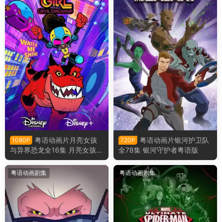
粤语动画片月亮女孩
粤语动画片银河护卫队
1080P
720P
与异界恐龙全16集 月亮女孩与
全78集 银河守护者粤语版
恶魔恐龙粤语版
粤语动画剧集
粤语动画剧集