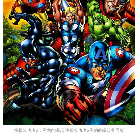
终极复仇者2：黑豹的崛起 终极复仇者2黑豹的崛起粤语版