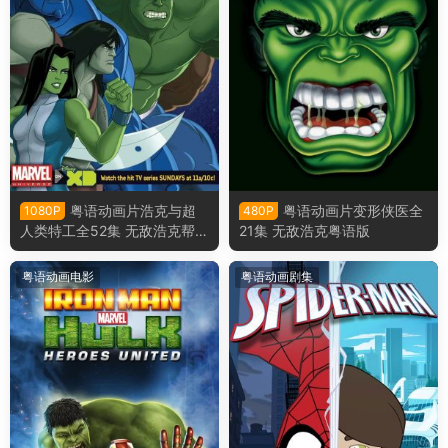
粤语动画片浩克与超
粤语动画片变形侠医全
1080P
480P
人类特工全52集 无敌浩克帮粤
21集 无敌浩克粤语版
语版
粤语动画电影
粤语动画剧集