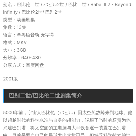
别名：巴比伦二世 / バビル2世 / 巴比二世 / Babel II 2 - Beyond
Infinity / 巴比伦2世/ 巴别2世
类型：动画剧集
集数：13集
语言：单粤语音轨 无字幕
格式：MKV
大小：3GB
分辨率：640*480
分享方式：百度网盘
2001版
巴别二世/巴比伦二世剧集简介
5000年前，宇宙人巴比伦（バビル）因太空船故障来到地球。他
以超越时代的科学水准与自身的超能力，说服了当时的权贵为他
兴建巴别塔，将太空船的主电脑与大半设备逐一装置在巴别塔
中，目的是要向自己的星球发出求救讯号。但缺乏科学技术的地