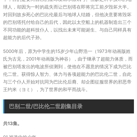
球人，却因为一时的疏失而让巴别塔在即将完工前夕毁坏大半。
对回到故乡死心的巴比伦最后与地球人结婚，但他决意要将毁坏
的巴别塔托付给自己的后代，因此以太空船上的机器制造出三个
不同功能的超科技仆人，以找出未来可能诞生、与自己同样具有
超能力的后代子孙。
5000年后，原为中学生的15岁少年山野浩一（1973年动画版姓
氏为古见，2001年动画版为神谷），由于继承了超能力体质，而
被巴别塔发出的电波所侦测到，使他在不愿意的情况下成为巴比
伦二世。获得惊人智力、体力与各项超能力的巴比伦二世，自此
与三个仆人开始对抗同为巴比伦后裔、却企图征服世界的邪恶帝
王约米（ヨミ），为了世界的和平而战斗。
巴别二世/巴比伦二世剧集目录
共13集。