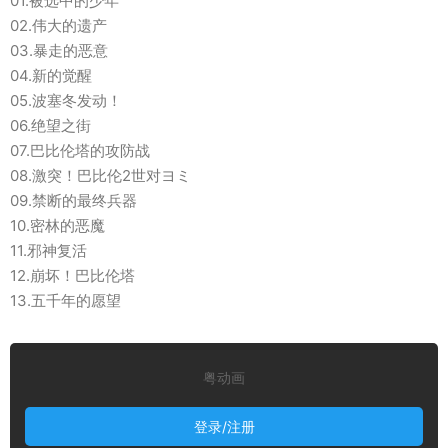
01.被选中的少年
02.伟大的遗产
03.暴走的恶意
04.新的觉醒
05.波塞冬发动！
06.绝望之街
07.巴比伦塔的攻防战
08.激突！巴比伦2世对ヨミ
09.禁断的最终兵器
10.密林的恶魔
11.邪神复活
12.崩坏！巴比伦塔
13.五千年的愿望
粤动画
登录/注册