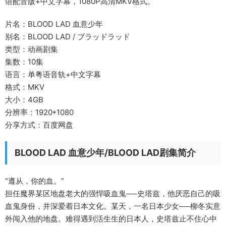
语配音版+中文字幕，1080P高清MKV格式。
片名：BLOOD LAD 血意少年
别名：BLOOD LAD / ブラッドラッド
类型：动画剧集
集数：10集
语言：单粤语音轨+中文字幕
格式：MKV
大小：4GB
分辨率：1920*1080
分享方式：百度网盘
BLOOD LAD 血意少年/BLOOD LAD剧集简介
“遵从，你的血。”
担任魔界某区地盘老大的强悍吸血鬼──史塔兹，他厌恶自己的吸
血鬼身份，并深爱着日本文化。某天，一名日本少女──柳冬实意
外闯入他的地盘。难得遇到活生生的日本人，史塔兹止不住心中