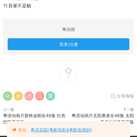
11.吾輩不是貓
粤动画
登录/注册
1
分享海报
上一篇
下一篇
粤语动画片新铁金刚全49集 红色
粤语动画片太阳勇者全48集 太阳
巴隆粤语版
勇者AI修复粤语版
友站：
粤语花园(粤配电影&粤配电视剧)