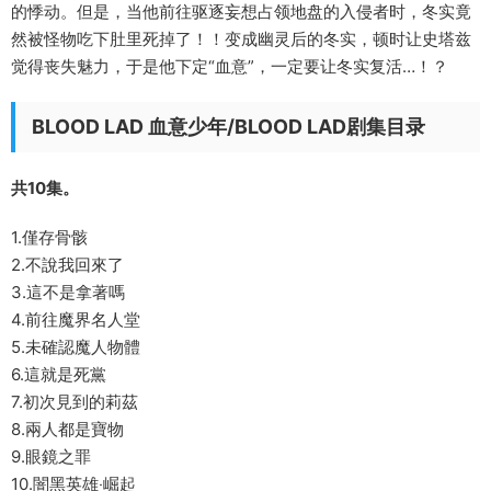
的悸动。但是，当他前往驱逐妄想占领地盘的入侵者时，冬实竟
然被怪物吃下肚里死掉了！！变成幽灵后的冬实，顿时让史塔兹
觉得丧失魅力，于是他下定“血意”，一定要让冬实复活…！？
BLOOD LAD 血意少年/BLOOD LAD剧集目录
共10集。
1.僅存骨骸
2.不說我回來了
3.這不是拿著嗎
4.前往魔界名人堂
5.未確認魔人物體
6.這就是死黨
7.初次見到的莉茲
8.兩人都是寶物
9.眼鏡之罪
10.闇黑英雄‧崛起