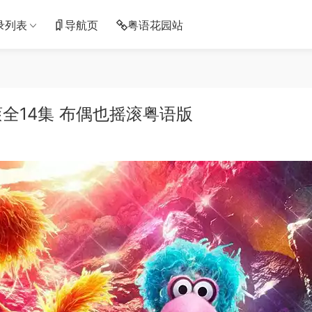
录列表
导航页
粤语花园站
全14集 布偶也摇滚粤语版