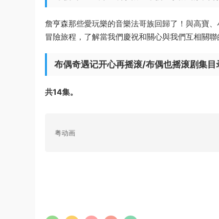
詹亨森那些愛玩樂的音樂法哥族回歸了！與高寶、
冒險旅程，了解當我們慶祝和關心與我們互相關聯
布偶奇遇记开心再摇滚/布偶也摇滚剧集目
共14集。
粤动画