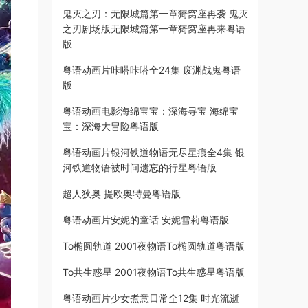
鬼灭之刃：无限城篇第一章猗窝座再袭 鬼灭
之刃剧场版无限城篇第一章猗窝座再来粤语
版
粤语动画片咔嗒咔嗒全24集 废渊战鬼粤语
版
粤语动画电影海绵宝宝：深海寻宝 海绵宝
宝：深海大冒险粤语版
粤语动画片银河铁道物语无尽星痕全4集 银
河铁道物语被时间遗忘的行星粤语版
超人狄奥 提欧奥特曼粤语版
粤语动画片安妮的童话 安妮雪莉粤语版
To椭圆轨道 2001夜物语To椭圆轨道粤语版
To共生惑星 2001夜物语To共生惑星粤语版
粤语动画片少女煮意日常全12集 时光流逝