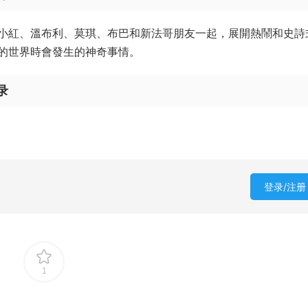
小紅、溫布利、莫琪、布巴和新法哥朋友一起，展開熱鬧和史詩
的世界時會發生的神奇事情。
录
登录/注册
1