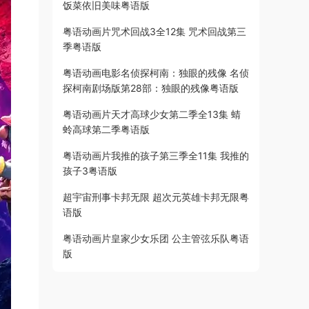
饭菜依旧美味粤语版
粤语动画片咒术回战3全12集 咒术回战第三
季粤语版
粤语动画电影名侦探柯南：独眼的残像 名侦
探柯南剧场版第28部：独眼的残像粤语版
粤语动画片天才高球少女第二季全13集 蜻
蛉高球第二季粤语版
粤语动画片我推的孩子第三季全11集 我推的
孩子3粤语版
超宇宙刑事卡邦无限 超次元英雄卡邦无限粤
语版
粤语动画片皇家少女乐团 公主管弦乐队粤语
版