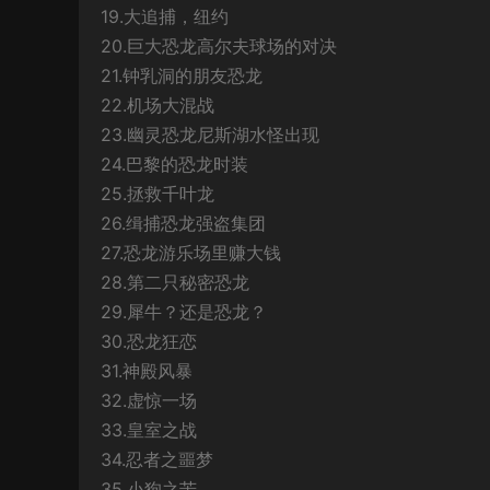
19.大追捕，纽约
20.巨大恐龙高尔夫球场的对决
21.钟乳洞的朋友恐龙
22.机场大混战
23.幽灵恐龙尼斯湖水怪出现
24.巴黎的恐龙时装
25.拯救千叶龙
26.缉捕恐龙强盗集团
27.恐龙游乐场里赚大钱
28.第二只秘密恐龙
29.犀牛？还是恐龙？
30.恐龙狂恋
31.神殿风暴
32.虚惊一场
33.皇室之战
34.忍者之噩梦
35.小狗之苦