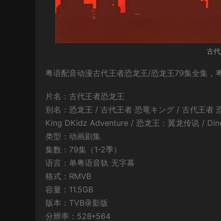
古代
粤语配音动漫古代王者恐龙王/恐龙王79集全集，粤
片名：古代王者恐龙王
别名：恐龙王 / 古代王者 恐竜キング / 古代王者 恐竜キ
King DKidz Adventure / 恐龙王：翼龙传说 / Dino
类型：动画剧集
集数：79集（1-2季）
语言：单粤语音轨 无字幕
格式：RMVB
容量：11.5GB
版本：TVB录影版
分辨率：528*564