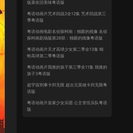
饭菜依旧美味粤语版
粤语动画片咒术回战3全12集 咒术回战第三
季粤语版
粤语动画电影名侦探柯南：独眼的残像 名侦
探柯南剧场版第28部：独眼的残像粤语版
粤语动画片天才高球少女第二季全13集 蜻
蛉高球第二季粤语版
粤语动画片我推的孩子第三季全11集 我推的
孩子3粤语版
超宇宙刑事卡邦无限 超次元英雄卡邦无限粤
语版
粤语动画片皇家少女乐团 公主管弦乐队粤语
版