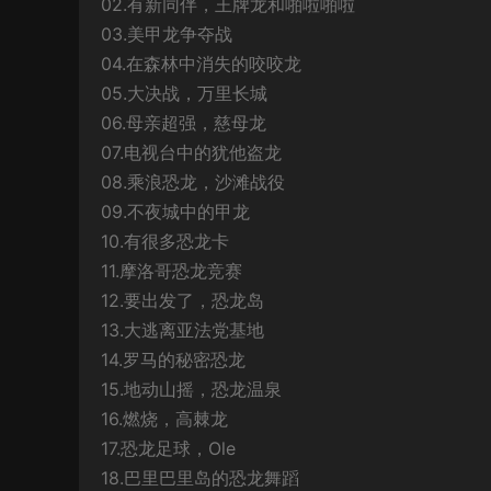
02.有新同伴，王牌龙和啪啦啪啦
03.美甲龙争夺战
04.在森林中消失的咬咬龙
05.大决战，万里长城
06.母亲超强，慈母龙
07.电视台中的犹他盗龙
08.乘浪恐龙，沙滩战役
09.不夜城中的甲龙
10.有很多恐龙卡
11.摩洛哥恐龙竞赛
12.要出发了，恐龙岛
13.大逃离亚法党基地
14.罗马的秘密恐龙
15.地动山摇，恐龙温泉
16.燃烧，高棘龙
17.恐龙足球，Ole
18.巴里巴里岛的恐龙舞蹈