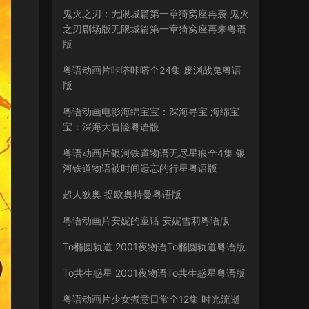
鬼灭之刃：无限城篇第一章猗窝座再袭 鬼灭
之刃剧场版无限城篇第一章猗窝座再来粤语
版
粤语动画片咔嗒咔嗒全24集 废渊战鬼粤语
版
粤语动画电影海绵宝宝：深海寻宝 海绵宝
宝：深海大冒险粤语版
粤语动画片银河铁道物语无尽星痕全4集 银
河铁道物语被时间遗忘的行星粤语版
超人狄奥 提欧奥特曼粤语版
粤语动画片安妮的童话 安妮雪莉粤语版
To椭圆轨道 2001夜物语To椭圆轨道粤语版
To共生惑星 2001夜物语To共生惑星粤语版
粤语动画片少女煮意日常全12集 时光流逝