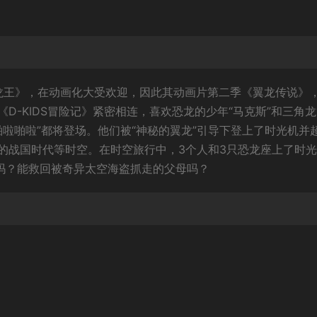
龙王》，在动画化大受欢迎，因此其动画片第二季《翼龙传说》
-KIDS冒险记》紧密相连，喜欢恐龙的少年“马克斯”和三角龙
啪啦啪啦”都将登场。他们被“神秘的翼龙”引导下登上了时光机并
的战国时代等时空。在时空旅行中，3个人和3只恐龙座上了时
石吗？能救回被奇异太空海盗抓走的父母吗？