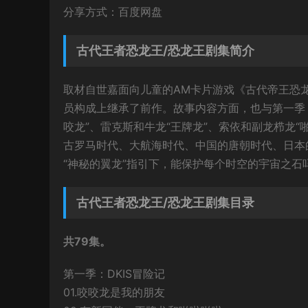
分享方式：百度网盘
古代王者恐龙王/恐龙王剧集简介
取材自世嘉面向儿童的AM卡片游戏《古代帝王恐
员构成上继承了前作。故事内容方面，也与第一季《D
咬龙”、雷克斯和牛龙“王牌龙”、索依和副龙栉龙“
古罗马时代、大航海时代、中国的唐朝时代、日本
“神秘的翼龙”指引下，能保护每个时空的宇宙之
古代王者恐龙王/恐龙王剧集目录
共79集。
第一季：DKIS冒险记
01.咬咬龙是我的朋友