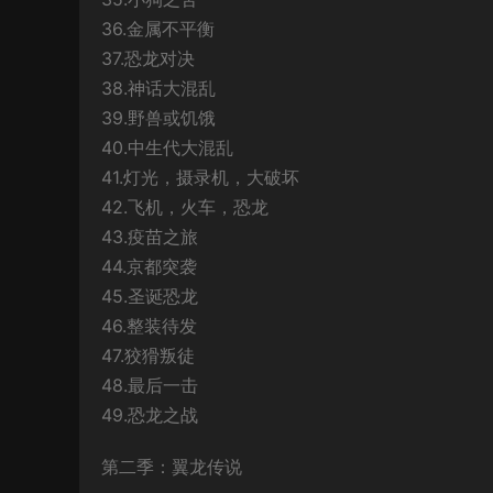
36.金属不平衡
37.恐龙对决
38.神话大混乱
39.野兽或饥饿
40.中生代大混乱
41.灯光，摄录机，大破坏
42.飞机，火车，恐龙
43.疫苗之旅
44.京都突袭
45.圣诞恐龙
46.整装待发
47.狡猾叛徒
48.最后一击
49.恐龙之战
第二季：翼龙传说