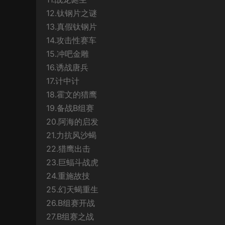
12.钛钢片之谜
13.真假钛钢片
14.攻击性赛车
15.冲吧金雕
16.诱战唐兵
17.计中计
18.霍文的猎鹰
19.备战B组赛
20.阿海的启发
21.力抗风沙蝎
22.猎鹰出击
23.巨蝠斗战虎
24.重施故技
25.幻天蝎重生
26.B组赛开战
27.B组赛之战