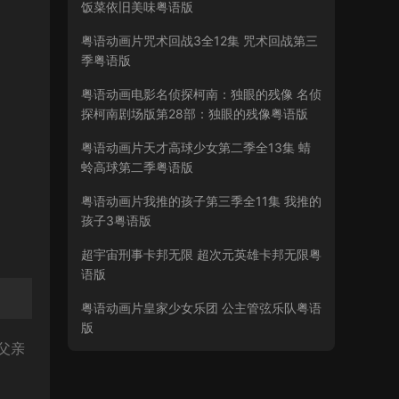
饭菜依旧美味粤语版
粤语动画片咒术回战3全12集 咒术回战第三
季粤语版
粤语动画电影名侦探柯南：独眼的残像 名侦
探柯南剧场版第28部：独眼的残像粤语版
粤语动画片天才高球少女第二季全13集 蜻
蛉高球第二季粤语版
粤语动画片我推的孩子第三季全11集 我推的
孩子3粤语版
超宇宙刑事卡邦无限 超次元英雄卡邦无限粤
语版
粤语动画片皇家少女乐团 公主管弦乐队粤语
版
父亲