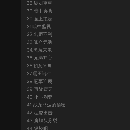
28.疑团重重
29.暗中协助
30.逼上绝境
31.暗中监视
32.出师不利
33.孤立无助
34.黑魔来电
35.兄弟齐心
36.如意算盘
37.霸王诞生
38.冠军谁属
39 再战霍天
40 小心圈套
41 战龙马达的秘密
42 猛虎出击
43 魔蝠队分裂
44 燃烧吧