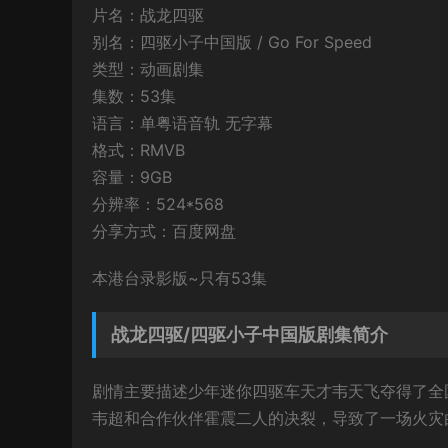
片名：战龙四驱
别名：四驱小子中国版 / Go For Speed
类型：动画剧集
集数：53集
语言：单粤语音轨 无字幕
格式：RMVB
容量：9GB
分辨率：524*568
分享方式：百度网盘
本港台录影版~只有53集
战龙四驱/四驱小子中国版剧集简介
剧情主要描述少年迷你四驱车天才韦天飞夺得了全
韦超和合作伙伴霍震二人的决裂，导致了一场火灾