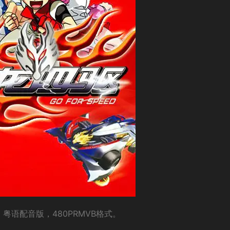
粤语配音版，480PRMVB格式。