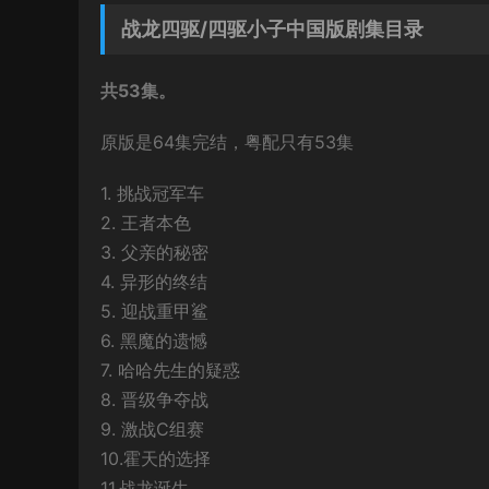
战龙四驱/四驱小子中国版剧集目录
共53集。
原版是64集完结，粤配只有53集
1. 挑战冠军车
2. 王者本色
3. 父亲的秘密
4. 异形的终结
5. 迎战重甲鲨
6. 黑魔的遗憾
7. 哈哈先生的疑惑
8. 晋级争夺战
9. 激战C组赛
10.霍天的选择
11.战龙诞生