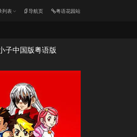
录列表
导航页
粤语花园站
驱小子中国版粤语版