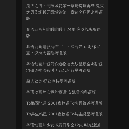
鬼灭之刃：无限城篇第一章猗窝座再袭 鬼灭
之刃剧场版无限城篇第一章猗窝座再来粤语
版
粤语动画片咔嗒咔嗒全24集 废渊战鬼粤语
版
粤语动画电影海绵宝宝：深海寻宝 海绵宝
宝：深海大冒险粤语版
粤语动画片银河铁道物语无尽星痕全4集 银
河铁道物语被时间遗忘的行星粤语版
超人狄奥 提欧奥特曼粤语版
粤语动画片安妮的童话 安妮雪莉粤语版
To椭圆轨道 2001夜物语To椭圆轨道粤语版
To共生惑星 2001夜物语To共生惑星粤语版
粤语动画片少女煮意日常全12集 时光流逝