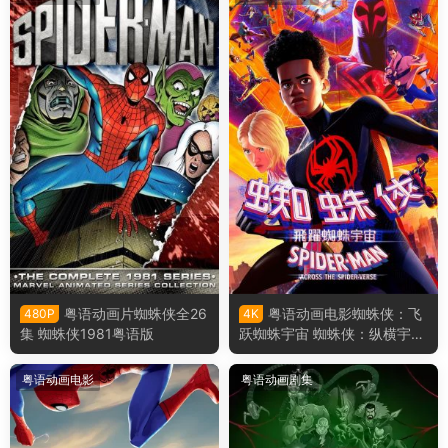
粤语动画片蜘蛛侠全26
粤语动画电影蜘蛛侠：飞
480P
4K
集 蜘蛛侠1981粤语版
跃蜘蛛宇宙 蜘蛛侠：纵横宇宙
粤语版
粤语动画电影
粤语动画剧集