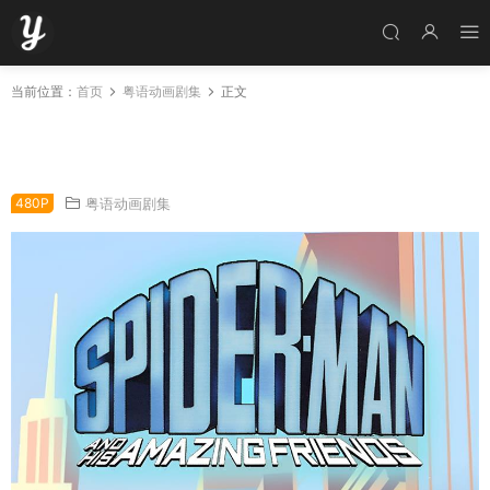
当前位置：
首页
粤语动画剧集
正文
粤语动画片蜘蛛侠与他的超凡朋友全24集 蜘蛛
侠和他的神奇朋友们粤语版
480P
粤语动画剧集