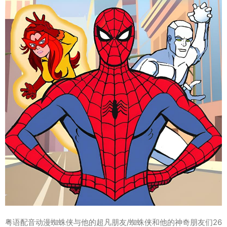
粤语配音动漫蜘蛛侠与他的超凡朋友/蜘蛛侠和他的神奇朋友们26