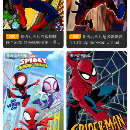
粤语动画片终极蜘蛛
粤语动画片超级蜘蛛侠
1080P
480P
侠全26集 终极蜘蛛侠第一季粤
全13集 Spider-Man Unlimited
语版
粤语版
粤语动画剧集
粤语动画剧集