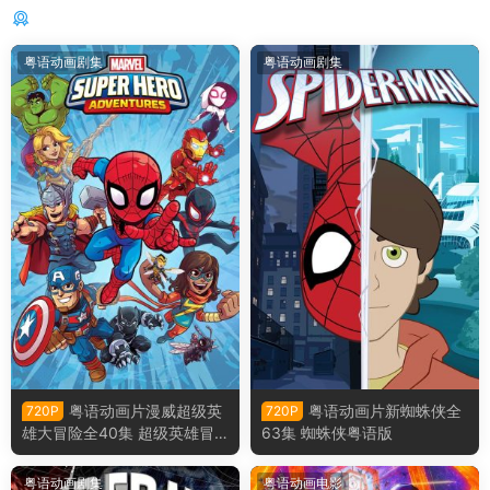
你可能还感兴趣的
粤语动画剧集
粤语动画剧集
粤语动画片漫威超级英
粤语动画片新蜘蛛侠全
720P
720P
雄大冒险全40集 超级英雄冒
63集 蜘蛛侠粤语版
险粤语版
粤语动画剧集
粤语动画电影