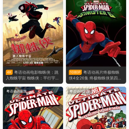
粤语动画电影蜘蛛侠：跳
粤语动画片终极蜘蛛
4K
1080P
入蜘蛛宇宙 蜘蛛侠：平行宇宙
侠4全26集 终极蜘蛛侠第四季
粤语版
粤语版
粤语动画剧集
粤语动画剧集