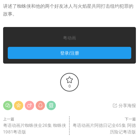
讲述了蜘蛛侠和他的两个好友冰人与火焰星共同打击纽约犯罪的
故事。
粤动画
登录/注册
0
分享海报
上一篇
下一篇
粤语动画片蜘蛛侠全26集 蜘蛛侠
粤语动画片阿德日记全65集 阿德
1981粤语版
历险记粤语版