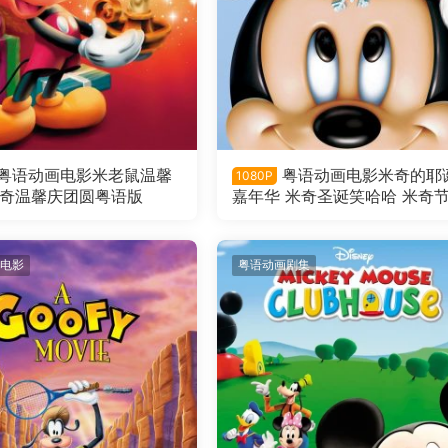
粤语动画电影米老鼠温馨
粤语动画电影米奇的耶
1080P
米奇温馨庆团圆粤语版
嘉年华 米奇圣诞笑哈哈 米奇
嘉年华粤语版
电影
粤语动画剧集