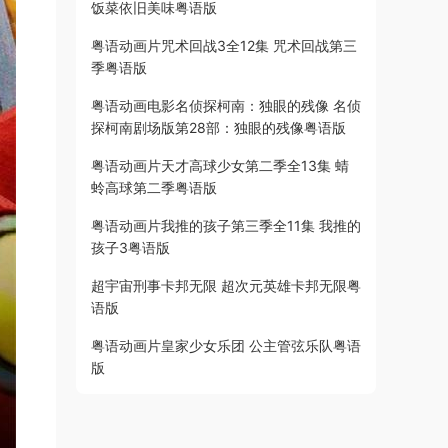
饭菜依旧美味粤语版
粤语动画片咒术回战3全12集 咒术回战第三
季粤语版
粤语动画电影名侦探柯南：独眼的残像 名侦
探柯南剧场版第28部：独眼的残像粤语版
粤语动画片天才高球少女第二季全13集 蜻
蛉高球第二季粤语版
粤语动画片我推的孩子第三季全11集 我推的
孩子3粤语版
超宇宙刑事卡邦无限 超次元英雄卡邦无限粤
语版
粤语动画片皇家少女乐团 公主管弦乐队粤语
版