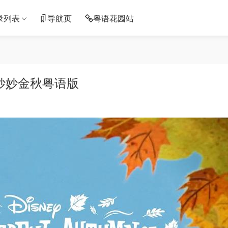
录列表
导航页
粤语花园站
妙妙金秋粤语版