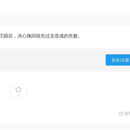
庄园后，决心挽回祖先过去造成的失败。
登录/注册
0
分