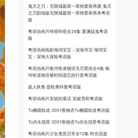
鬼灭之刃：无限城篇第一章猗窝座再袭 鬼灭
之刃剧场版无限城篇第一章猗窝座再来粤语
版
粤语动画片咔嗒咔嗒全24集 废渊战鬼粤语
版
粤语动画电影海绵宝宝：深海寻宝 海绵宝
宝：深海大冒险粤语版
粤语动画片银河铁道物语无尽星痕全4集 银
河铁道物语被时间遗忘的行星粤语版
超人狄奥 提欧奥特曼粤语版
粤语动画片安妮的童话 安妮雪莉粤语版
To椭圆轨道 2001夜物语To椭圆轨道粤语版
To共生惑星 2001夜物语To共生惑星粤语版
粤语动画片少女煮意日常全12集 时光流逝