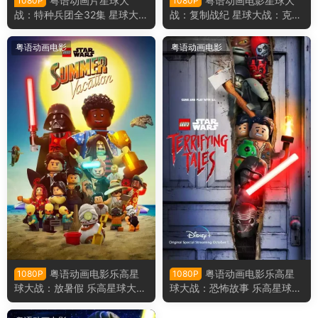
粤语动画片星球大
粤语动画电影星球大
1080P
1080P
战：特种兵团全32集 星球大
战：复制战纪 星球大战：克隆
战：异等小队粤语版
战争粤语版
粤语动画电影
粤语动画电影
粤语动画电影乐高星
粤语动画电影乐高星
1080P
1080P
球大战：放暑假 乐高星球大
球大战：恐怖故事 乐高星球大
战：夏日假期粤语版
战：惊魂传说粤语版