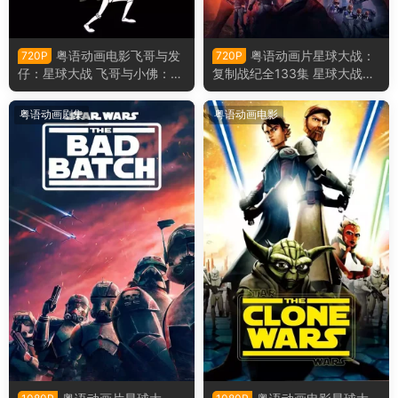
粤语动画电影飞哥与发
粤语动画片星球大战：
720P
720P
仔：星球大战 飞哥与小佛：星
复制战纪全133集 星球大战：
球大战粤语版
克隆人战争粤语版
粤语动画剧集
粤语动画电影