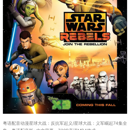
粤语配音动漫星球大战：反抗军起义/星球大战：义军崛起74集全