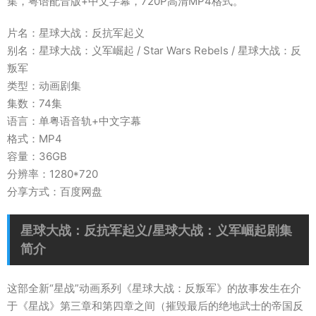
集，粤语配音版+中文字幕，720P高清MP4格式。
片名：星球大战：反抗军起义
别名：星球大战：义军崛起 / Star Wars Rebels / 星球大战：反
叛军
类型：动画剧集
集数：74集
语言：单粤语音轨+中文字幕
格式：MP4
容量：36GB
分辨率：1280*720
分享方式：百度网盘
星球大战：反抗军起义/星球大战：义军崛起剧集
简介
这部全新“星战”动画系列《星球大战：反叛军》的故事发生在介
于《星战》第三章和第四章之间（摧毁最后的绝地武士的帝国反