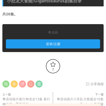
小恐龙大冒险/Gigantosaurus剧集目录
共26集。
粤动画
登录/注册
2
分享海报
上一篇
下一篇
粤语动画片夜行神龙全13集 夜行
粤语动画片小车队大救援全16集
神龙第一季粤语版
Firebuds粤语版