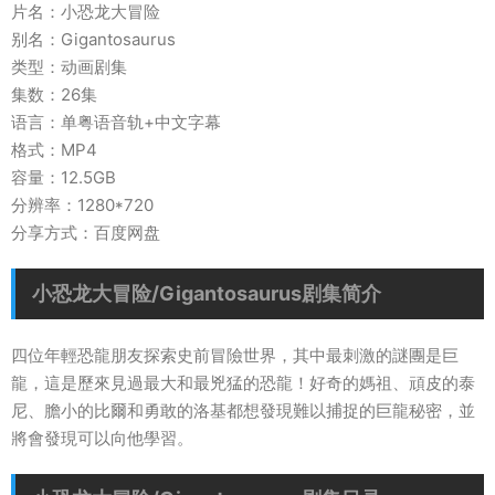
片名：小恐龙大冒险
别名：Gigantosaurus
类型：动画剧集
集数：26集
语言：单粤语音轨+中文字幕
格式：MP4
容量：12.5GB
分辨率：1280*720
分享方式：百度网盘
小恐龙大冒险/Gigantosaurus剧集简介
四位年輕恐龍朋友探索史前冒險世界，其中最刺激的謎團是巨
龍，這是歷來見過最大和最兇猛的恐龍！好奇的媽祖、頑皮的泰
尼、膽小的比爾和勇敢的洛基都想發現難以捕捉的巨龍秘密，並
將會發現可以向他學習。