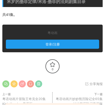
米罗的墨菲定律/米洛·墨菲的法则剧集目录
共41集。
粤动画
登录/注册
0
分享海报
上一篇
下一篇
粤语动画片冒险王奇克全20集
粤语动画片妙妙熊历险记全65集
Kick Kasskoo粤语版
妙妙熊历险记粤语版