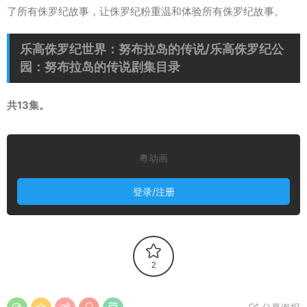
了所有侏罗纪故事，让侏罗纪粉重温和体验所有侏罗纪故事。
乐高侏罗纪世界：努布拉岛的传说/乐高侏罗纪公
园：努布拉岛的传说剧集目录
共13集。
粤动画
登录/注册
2