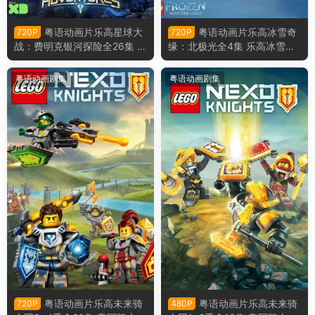
粤语动画片乐高星球大
粤语动画片乐高冰雪奇
720P
720P
战：费明克银河探险全26集 L
缘：北极光全4集 乐高冰雪奇
EGO星球大战：费明克银河探
缘：寻找北极光粤语版
险粤语版
粤语动画剧集
粤语动画剧集
粤语动画片乐高未来骑
粤语动画片乐高未来骑
720P
480P