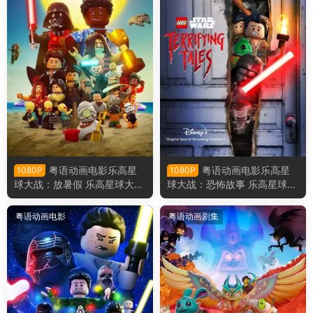
粤语动画电影乐高星
粤语动画电影乐高星
1080P
1080P
球大战：放暑假 乐高星球大
球大战：恐怖故事 乐高星球大
战：夏日假期粤语版
战：惊魂传说粤语版
粤语动画电影
粤语动画剧集