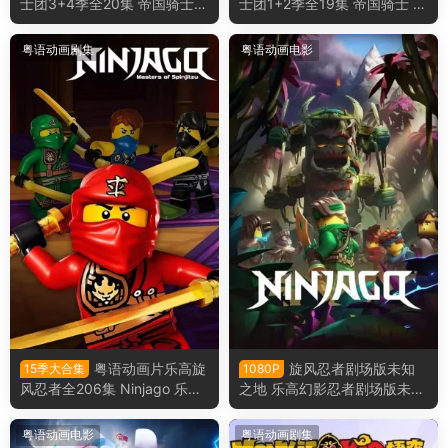
士团3+4季全20集 帝国骑士
士团1+2季全19集 帝国骑士 乐
乐高元素骑士3+4季粤语版
高元素骑士1+2季粤语版
粤语动画剧集
粤语动画电影
粤语动画片乐高旋
旋风忍者剧场版未知
15季大合集
1080P
风忍者全206集 Ninjago 乐高
之地 乐高幻影忍者剧场版未知
幻影忍者粤语版
岛屿粤语版
粤语动画电影
粤语动画剧集