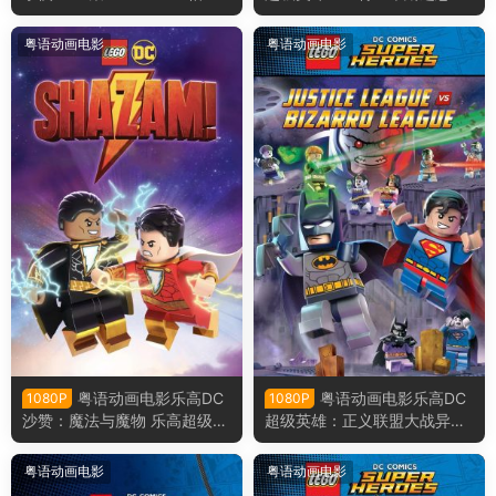
小侠粤语版
高DC超级英雄︰水行侠︰亚特
兰提斯之怒粤语版
粤语动画电影
粤语动画电影
粤语动画电影乐高DC
粤语动画电影乐高DC
1080P
1080P
沙赞：魔法与魔物 乐高超级英
超级英雄：正义联盟大战异魔
雄沙赞：魔法与魔物粤语版
联盟 乐高超级英雄：正义联盟
对比扎罗联盟粤语版
粤语动画电影
粤语动画电影