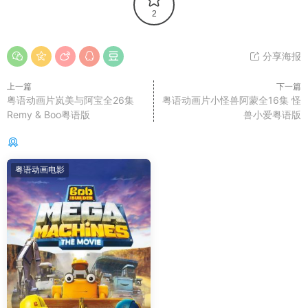
2
分享海报
上一篇
下一篇
粤语动画片岚美与阿宝全26集
粤语动画片小怪兽阿蒙全16集 怪
Remy & Boo粤语版
兽小爱粤语版
你可能还感兴趣的
粤语动画电影