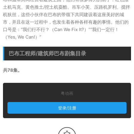
土机马克、黄色推土/挖土机耍酷、吊车小芙、压路机罗利、搅拌
机狄丝，这些小伙伴在巴布的带领下共同建设着这座美好的城
市，并且在这一过程中，也发生着各种各样有趣的事情。他们的
口号是：“我们行不行？（Can We Fix It?）”“我们一定行！
（Yes, We Can!）”
巴布工程师/建筑师巴布剧集目录
共78集。
粤动画
登录/注册