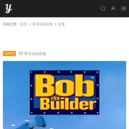
当前位置：
首页
粤语动画剧集
正文
粤语动画片巴布工程师全78集 砌屋叔叔 建筑师
巴布粤语版
1080P
粤语动画剧集