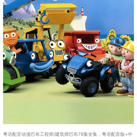
粤语配音动漫巴布工程师/建筑师巴布78集全集，粤语配音版+中