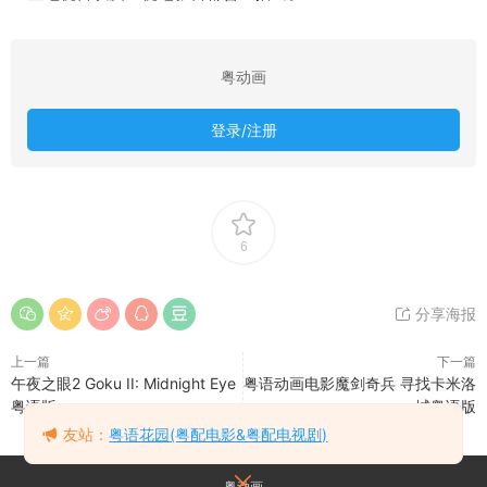
粤动画
登录/注册
6
分享海报
上一篇
下一篇
午夜之眼2 Goku II: Midnight Eye
粤语动画电影魔剑奇兵 寻找卡米洛
粤语版
城粤语版
友站：
粤语花园(粤配电影&粤配电视剧)
粤动画