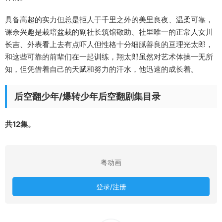
具备高超的实力但总是拒人于千里之外的美里良夜、温柔可靠，
课余兴趣是栽培盆栽的副社长筑馆敬助、社里唯一的正常人女川
长吉、外表看上去有点吓人但性格十分细腻善良的亘理光太郎，
和这些可靠的前辈们在一起训练，翔太郎虽然对艺术体操一无所
知，但凭借着自己的天赋和努力的汗水，他迅速的成长着。
后空翻少年/爆转少年后空翻剧集目录
共12集。
粤动画
登录/注册