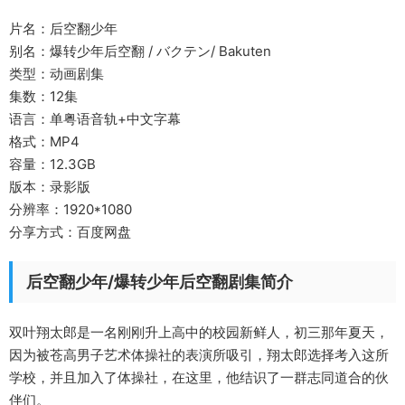
片名：后空翻少年
别名：爆转少年后空翻 / バクテン/ Bakuten
类型：动画剧集
集数：12集
语言：单粤语音轨+中文字幕
格式：MP4
容量：12.3GB
版本：录影版
分辨率：1920*1080
分享方式：百度网盘
后空翻少年/爆转少年后空翻剧集简介
双叶翔太郎是一名刚刚升上高中的校园新鲜人，初三那年夏天，
因为被苍高男子艺术体操社的表演所吸引，翔太郎选择考入这所
学校，并且加入了体操社，在这里，他结识了一群志同道合的伙
伴们。