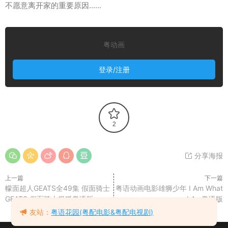
不愿意离开家的重要原因......
粤动画
登录/注册
2
分享海报
上一篇
下一篇
幪面超人GEATS全49集 假面骑士
粤语动画电影雄狮少年 I Am What
GEATS 假面骑士极狐粤语版
I Am粤语版
友站：
粤语花园(粤配电影&粤配电视剧)