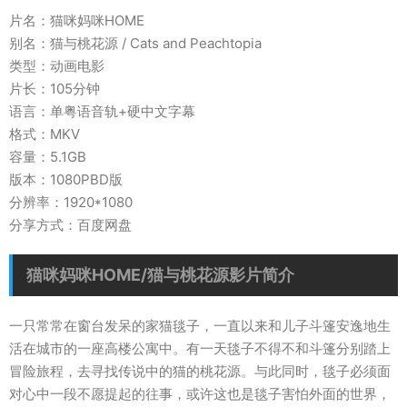
片名：猫咪妈咪HOME
别名：猫与桃花源 / Cats and Peachtopia
类型：动画电影
片长：105分钟
语言：单粤语音轨+硬中文字幕
格式：MKV
容量：5.1GB
版本：1080PBD版
分辨率：1920*1080
分享方式：百度网盘
猫咪妈咪HOME/猫与桃花源影片简介
一只常常在窗台发呆的家猫毯子，一直以来和儿子斗篷安逸地生
活在城市的一座高楼公寓中。有一天毯子不得不和斗篷分别踏上
冒险旅程，去寻找传说中的猫的桃花源。与此同时，毯子必须面
对心中一段不愿提起的往事，或许这也是毯子害怕外面的世界，