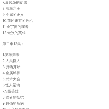
7.最顶级的徒弟
8.深海之王
9.不屈的正义
10.前所未有的危机
11.全宇宙的霸者
12.最强的英雄
第二季12集：
1.英雄归来
2.人类怪人
3.狩猎开始
4.金属球棒
5.武术大会
6.怪人暴动
7.S级英雄
8.强者的抵抗
9.最强的烦恼