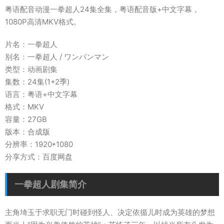
粤语配音动漫一拳超人24集全集，粤语配音版+中文字幕，
1080P高清MKV格式。
片名：一拳超人
别名：一拳超人 / ワンパンマン
类型：动画剧集
集数：24集(1+2季)
语言：粤语+中文字幕
格式：MKV
容量：27GB
版本：合成版
分辨率：1920*1080
分享方式：百度网盘
一拳超人剧集简介
主角埼玉于求职无门时碰到怪人、决定依循儿时成为英雄的梦想