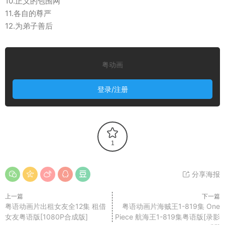
10.正义的包围网
11.各自的尊严
12.为弟子善后
粤动画
登录/注册
1
分享海报
上一篇
下一篇
粤语动画片出租女友全12集 租借
粤语动画片海贼王1-819集 One
女友粤语版[1080P合成版]
Piece 航海王1-819集粤语版[录影