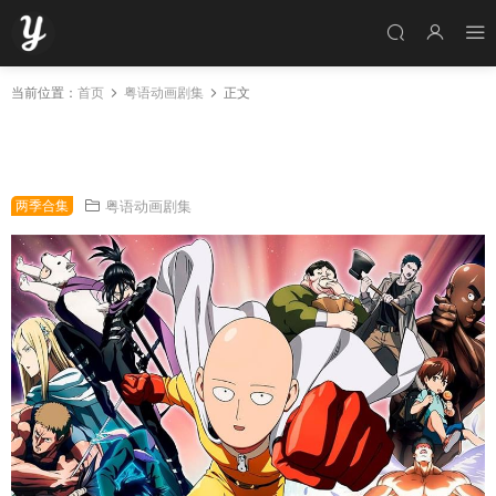
当前位置：
首页
粤语动画剧集
正文
粤语动画片一拳超人1-2季全24集 一拳超人1-2
季粤语版[1080P合成版]
两季合集
粤语动画剧集