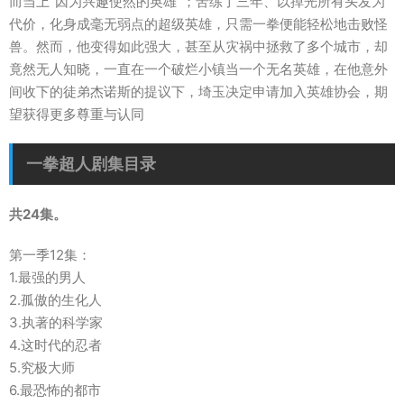
而当上“因为兴趣使然的英雄”；苦练了三年、以掉光所有头发为
代价，化身成毫无弱点的超级英雄，只需一拳便能轻松地击败怪
兽。然而，他变得如此强大，甚至从灾祸中拯救了多个城市，却
竟然无人知晓，一直在一个破烂小镇当一个无名英雄，在他意外
间收下的徒弟杰诺斯的提议下，埼玉决定申请加入英雄协会，期
望获得更多尊重与认同
一拳超人剧集目录
共24集。
第一季12集：
1.最强的男人
2.孤傲的生化人
3.执著的科学家
4.这时代的忍者
5.究极大师
6.最恐怖的都市