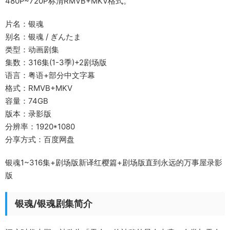
480P~720P标清RMVB+MKV格式。
片名：银魂
别名：银魂 / ぎんたま
类型：动画剧集
集数：316集(1-3季)+2剧场版
语言：粤语+部分中文字幕
格式：RMVB+MKV
容量：74GB
版本：录影版
分辨率：1920*1080
分享方式：百度网盘
银魂1~316集+剧场版新译红樱篇+剧场版直到永远的万事屋录影
版
银魂/银魂剧集简介