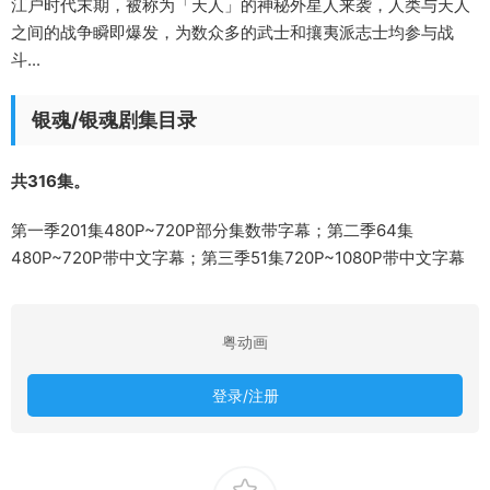
江户时代末期，被称为「天人」的神秘外星人来袭，人类与天人
之间的战争瞬即爆发，为数众多的武士和攘夷派志士均参与战
斗...
银魂/银魂剧集目录
共316集。
第一季201集480P~720P部分集数带字幕；第二季64集
480P~720P带中文字幕；第三季51集720P~1080P带中文字幕
粤动画
登录/注册