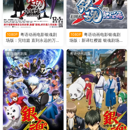
粤语动画电影银魂剧
粤语动画电影银魂剧
1080P
1080P
场版：完结篇 直到永远的万事
场版：新译红樱篇 银魂剧场版
屋 银魂剧场版第二部粤语版
第一部粤语版
粤语动画剧集
粤语动画剧集