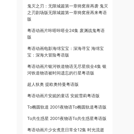
鬼灭之刃：无限城篇第一章猗窝座再袭 鬼灭
之刃剧场版无限城篇第一章猗窝座再来粤语
版
粤语动画片咔嗒咔嗒全24集 废渊战鬼粤语
版
粤语动画电影海绵宝宝：深海寻宝 海绵宝
宝：深海大冒险粤语版
粤语动画片银河铁道物语无尽星痕全4集 银
河铁道物语被时间遗忘的行星粤语版
超人狄奥 提欧奥特曼粤语版
粤语动画片安妮的童话 安妮雪莉粤语版
To椭圆轨道 2001夜物语To椭圆轨道粤语版
To共生惑星 2001夜物语To共生惑星粤语版
粤语动画片少女煮意日常全12集 时光流逝