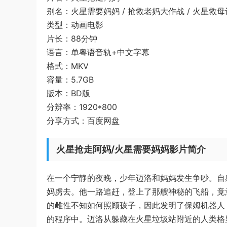
别名：火星需要妈妈 / 抢救老妈大作战 / 火星救母记 / 
类型：动画电影
片长：88分钟
语言：单粤语音轨+中文字幕
格式：MKV
容量：5.7GB
版本：BD版
分辨率：1920*800
分享方式：百度网盘
火星抢走阿妈/火星需要妈妈影片简介
在一个宁静的夜晚，少年迈洛和妈妈发生争吵。自
妈虏去。他一路追赶，登上了那艘神秘的飞船，竟
的雌性不知如何照顾孩子，因此发明了保姆机器人
的程序中。迈洛从躲藏在火星垃圾站附近的人类格