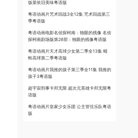
饭菜依旧美味粤语版
粤语动画片咒术回战3全12集 咒术回战第三
季粤语版
粤语动画电影名侦探柯南：独眼的残像 名侦
探柯南剧场版第28部：独眼的残像粤语版
粤语动画片天才高球少女第二季全13集 蜻
蛉高球第二季粤语版
粤语动画片我推的孩子第三季全11集 我推的
孩子3粤语版
超宇宙刑事卡邦无限 超次元英雄卡邦无限粤
语版
粤语动画片皇家少女乐团 公主管弦乐队粤语
版