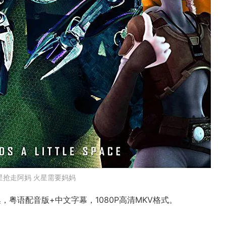
星抢走阿妈 火星需要妈妈
粤语配音版+中文字幕，1080P高清MKV格式。