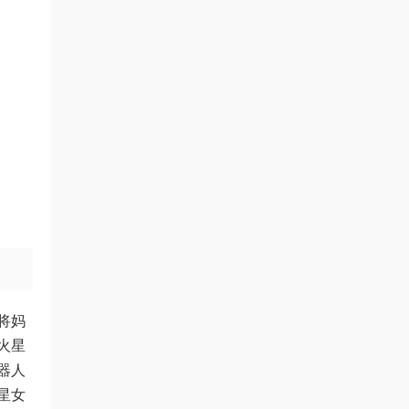
将妈
火星
器人
星女