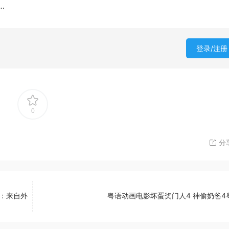
…
登录/注册
0
分
：来自外
粤语动画电影坏蛋奖门人4 神偷奶爸4