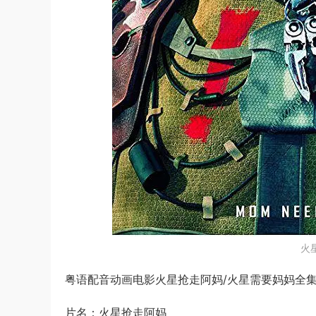
火
粤语配音动画电影火星抢走阿妈/火星需要妈妈全集，
片名：火星抢走阿妈