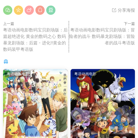
分享海报
上一篇
下一篇
粤语动画电影数码宝贝剧场版：后
粤语动画电影数码宝贝剧场版：冒
篇超绝进化 黄金的数码之心 数码
险者的战斗 数码暴龙剧场版：冒险
暴龙剧场版：后篇・进化!!黄金的
者的战斗粤语版
数码装甲粤语版
你可能还感兴趣的
粤语动画电影
粤语动画电影