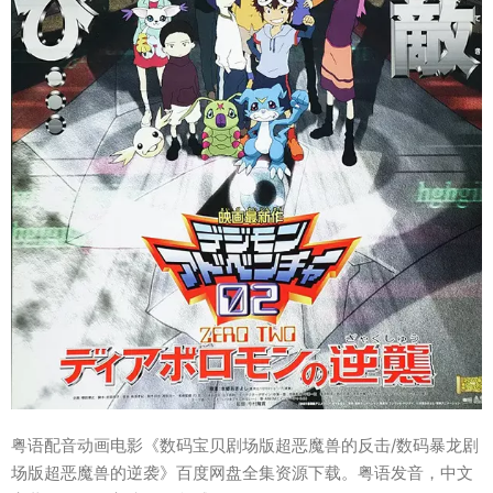
粤语配音动画电影《数码宝贝剧场版超恶魔兽的反击/数码暴龙剧
场版超恶魔兽的逆袭》百度网盘全集资源下载。粤语发音，中文