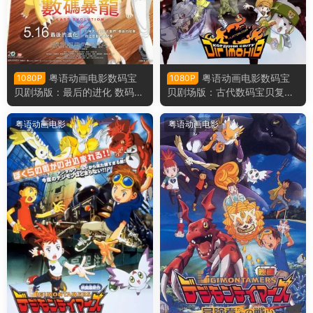
粤语动画电影数码宝
粤语动画电影数码宝
1080P
1080P
贝剧场版：最后的进化 数码暴
贝剧场版：古代数码宝贝复活
龙剧场版：数码暴龙 LAST EV
数码暴龙剧场版：古代数码宝
OLUTION 绊粤语版
贝复活粤语版
粤语动画电影
粤语动画电影