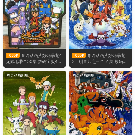
粤语动画片数码暴龙4
粤语动画片数码暴龙
1080P
1080P
无限地带全50集 数码宝贝4：
3：驯兽师之王全51集 数码宝
无限地带粤语版
贝3：驯兽师之王粤语版
粤语动画剧集
粤语动画剧集