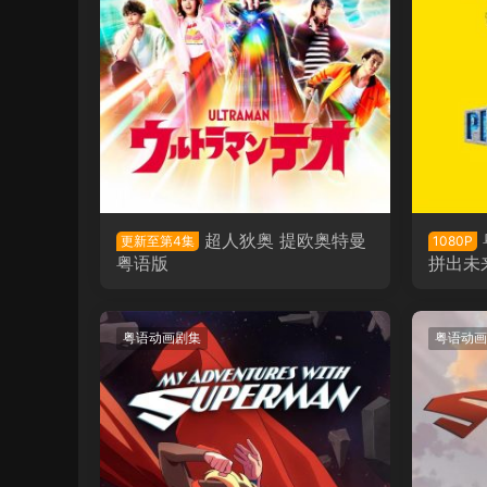
超人狄奥 提欧奥特曼
更新至第4集
1080P
粤语版
拼出未
粤语动画剧集
粤语动画