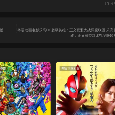
分
版
粤语动画电影乐高DC超级英雄：正义联盟大战异魔联盟 乐高
雄：正义联盟对比扎罗联盟
电影
粤语动画剧集