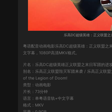
乐高DC超级英雄：正义联盟之
粤语配音动画电影乐高DC超级英雄：正义联盟之
文字幕，1080P高清MKV格式。
片名：乐高DC超级英雄正义联盟之末日军团的进
别名：乐高正义联盟毁灭军团来袭 / 乐高正义联盟大战末日军团 / 
of the Legion of Doom!
类型：动画电影
片长：73分钟
语言：单粤语音轨+中文字幕
格式：MKV
容量：0.9GB