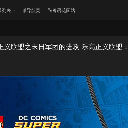
录列表
导航页
粤语花园站
正义联盟之末日军团的进攻 乐高正义联盟