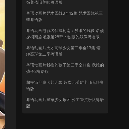
饭菜依旧美味粤语版
粤语动画片咒术回战3全12集 咒术回战第三
季粤语版
粤语动画电影名侦探柯南：独眼的残像 名侦
探柯南剧场版第28部：独眼的残像粤语版
粤语动画片天才高球少女第二季全13集 蜻
蛉高球第二季粤语版
粤语动画片我推的孩子第三季全11集 我推的
孩子3粤语版
超宇宙刑事卡邦无限 超次元英雄卡邦无限粤
语版
粤语动画片皇家少女乐团 公主管弦乐队粤语
版