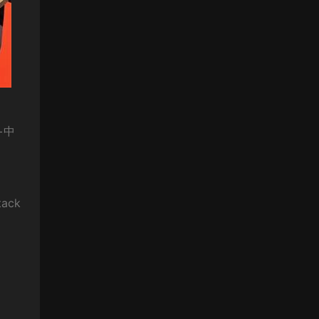
+中
ack