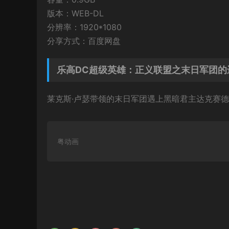
版本：WEB-DL
分辨率：1920*1080
分享方式：百度网盘
乐高DC超级英雄：正义联盟之末日军团的
莱克斯·卢瑟带领的末日军团遇上黑暗君主达克赛
粤动画