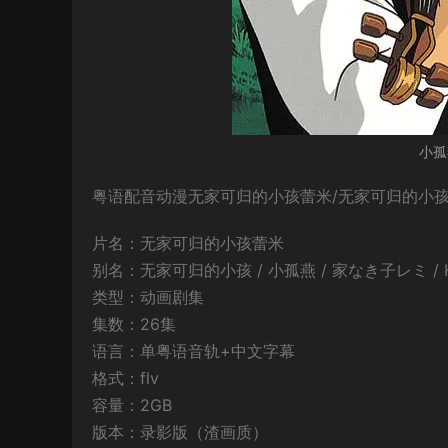
小孤
粤语配音动漫无家可归的小孩蕾米/无家可归的小孩2
片名：无家可归的小孩蕾米
别名：无家可归的小孩 / 小孤燕 / 家なき子レミ / Home
类型：动画剧集
集数：26集
语言：单粤语音轨+中文字幕
格式：flv
容量：2GB
版本：录影版（渣画质）