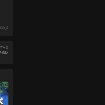
享海报
下一篇
½粤语版