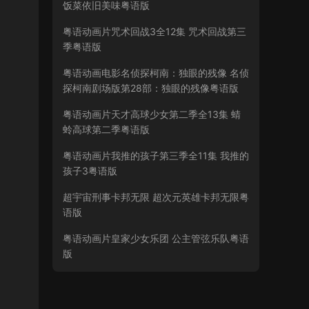
饭菜依旧美味粤语版
粤语动画片咒术回战3全12集 咒术回战第三
季粤语版
粤语动画电影名侦探柯南：独眼的残像 名侦
探柯南剧场版第28部：独眼的残像粤语版
粤语动画片天才高球少女第二季全13集 蜻
蛉高球第二季粤语版
粤语动画片我推的孩子第三季全11集 我推的
孩子3粤语版
超宇宙刑事卡邦无限 超次元英雄卡邦无限粤
语版
粤语动画片皇家少女乐团 公主管弦乐队粤语
版