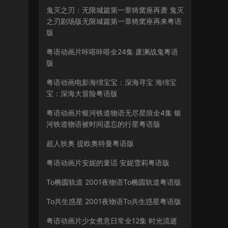
鬼灭之刃：无限城篇第一章猗窝座再袭 鬼灭
之刃剧场版无限城篇第一章猗窝座再来粤语
版
粤语动画片咔嗒咔嗒全24集 废渊战鬼粤语
版
粤语动画电影海绵宝宝：深海寻宝 海绵宝
宝：深海大冒险粤语版
粤语动画片银河铁道物语无尽星痕全4集 银
河铁道物语被时间遗忘的行星粤语版
超人狄奥 提欧奥特曼粤语版
粤语动画片安妮的童话 安妮雪莉粤语版
To椭圆轨道 2001夜物语To椭圆轨道粤语版
To共生惑星 2001夜物语To共生惑星粤语版
粤语动画片少女煮意日常全12集 时光流逝