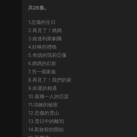
共26集。
1.悲傷的生日
2.再見了！媽媽
3.維達利斯劇團
4.好棒的禮物
5.奇蹟的瑪莉亞像
6.媽媽的幻影
7.另一個家族
8.再見了！我們的家
9.命運的相遇
10.孤獨一人的亞瑟
11.項鍊的秘密
12.悲傷的雪山
13.雪日中的離別
14.新旅程的開始