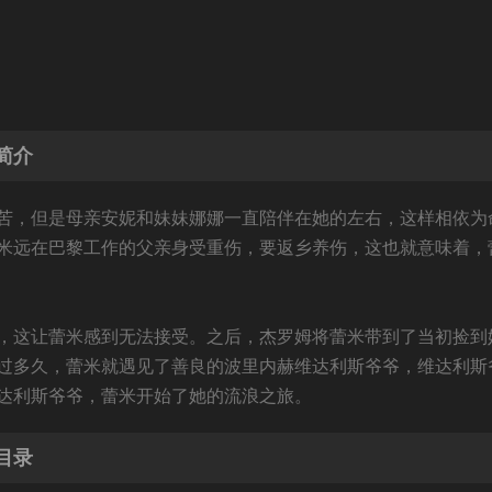
简介
苦，但是母亲安妮和妹妹娜娜一直陪伴在她的左右，这样相依为
米远在巴黎工作的父亲身受重伤，要返乡养伤，这也就意味着，
，这让蕾米感到无法接受。之后，杰罗姆将蕾米带到了当初捡到
过多久，蕾米就遇见了善良的波里内赫维达利斯爷爷，维达利斯
达利斯爷爷，蕾米开始了她的流浪之旅。
目录