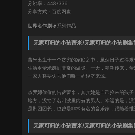
分辨率：448*336
分享方式：百度网盘
世界名作剧场
系列作品
无家可归的小孩蕾米/无家可归的小孩剧集
蕾米出生于一个贫穷的家庭之中，虽然日子过得艰
生活令蕾米感到非常的温暖。一天，噩耗传来，蕾
一家人将要失去他们唯一的经济来源。
杰罗姆偷偷的告诉蕾米，其实她是自己捡来的孩子
地方，没给了名叫波里内赫的男人。幸运的是，没
是剧团团长，也曾是非常有名的音乐家，跟随着维
无家可归的小孩蕾米/无家可归的小孩剧集