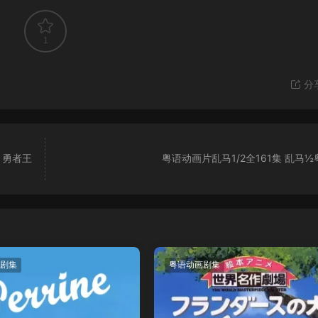
1
分
务 勇者王
粤语动画片乱马1/2全161集 乱马
剧集
粤语动画剧集