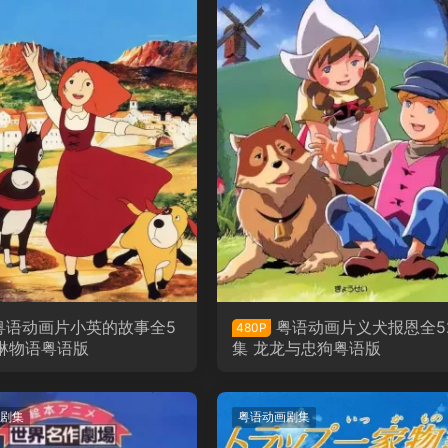
粤语动画片小英的故事全5
粤语动画片义犬报恩全5
480P
佩琳物语粤语版
集 龙龙与忠狗粤语版
剧集
粤语动画剧集