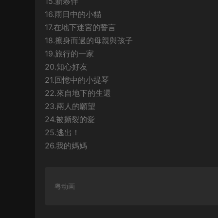
15.新夥伴
16.雨日中的小貓
17.在地下迷宮的誓言
18.擦身而過的母親與孩子
19.旅行的一家
20.知心好友
21.回憶中的小提琴
22.來自地下的生還
23.兩人的願望
24.被撕裂的愛
25.逃出！
26.我的媽媽
粤动画