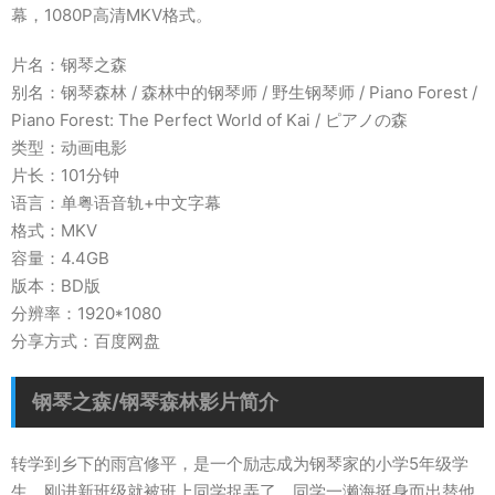
幕，1080P高清MKV格式。
片名：钢琴之森
别名：钢琴森林 / 森林中的钢琴师 / 野生钢琴师 / Piano Forest /
Piano Forest: The Perfect World of Kai / ピアノの森
类型：动画电影
片长：101分钟
语言：单粤语音轨+中文字幕
格式：MKV
容量：4.4GB
版本：BD版
分辨率：1920*1080
分享方式：百度网盘
钢琴之森/钢琴森林影片简介
转学到乡下的雨宫修平，是一个励志成为钢琴家的小学5年级学
生。刚进新班级就被班上同学捉弄了，同学一濑海挺身而出替他