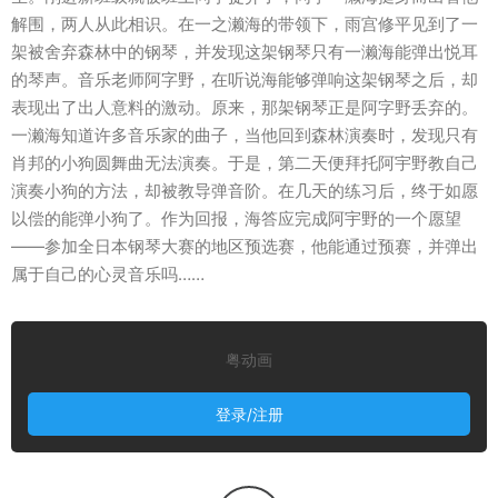
解围，两人从此相识。在一之濑海的带领下，雨宫修平见到了一
架被舍弃森林中的钢琴，并发现这架钢琴只有一濑海能弹出悦耳
的琴声。音乐老师阿字野，在听说海能够弹响这架钢琴之后，却
表现出了出人意料的激动。原来，那架钢琴正是阿字野丢弃的。
一濑海知道许多音乐家的曲子，当他回到森林演奏时，发现只有
肖邦的小狗圆舞曲无法演奏。于是，第二天便拜托阿宇野教自己
演奏小狗的方法，却被教导弹音阶。在几天的练习后，终于如愿
以偿的能弹小狗了。作为回报，海答应完成阿宇野的一个愿望
——参加全日本钢琴大赛的地区预选赛，他能通过预赛，并弹出
属于自己的心灵音乐吗……
粤动画
登录/注册