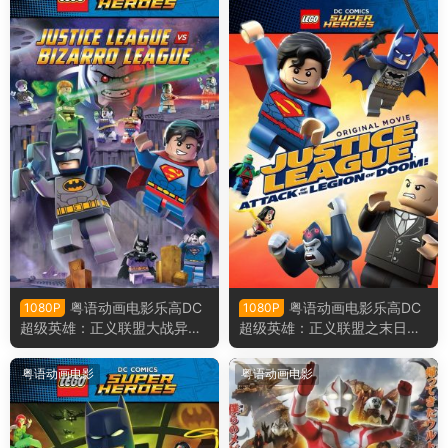
粤语动画电影乐高DC
粤语动画电影乐高DC
1080P
1080P
超级英雄：正义联盟大战异魔
超级英雄：正义联盟之末日军
联盟 乐高超级英雄：正义联盟
团的进攻 乐高正义联盟：毁灭
对比扎罗联盟粤语版
军团来袭粤语版
粤语动画电影
粤语动画电影