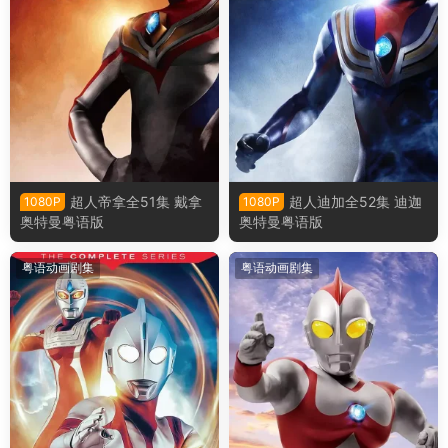
超人帝拿全51集 戴拿
超人迪加全52集 迪迦
1080P
1080P
奥特曼粤语版
奥特曼粤语版
粤语动画剧集
粤语动画剧集