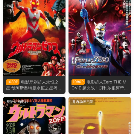
电影牙刷超人永恒之
电影超人Zero THE M
1080P
1080P
星 哉阿斯奥特曼永恒之星粤语
OVIE 超决战！贝利尔银河帝
版
国 赛罗奥特曼超决战！贝利亚
银河帝国粤语版
粤语动画电影
粤语动画电影