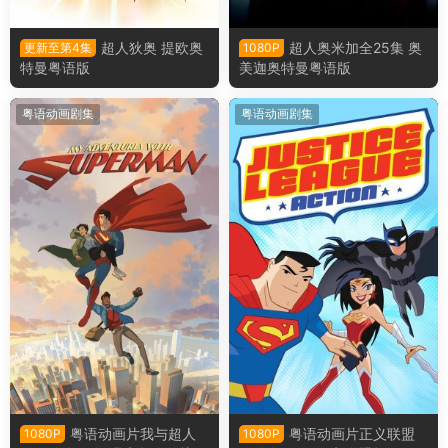
超人狄奥 提欧奥
超人奥米加全25集 奥
更新至第4集
1080P
特曼粤语版
美迦奥特曼粤语版
粤语动画剧集
粤语动画剧集
粤语动画片我与超人
粤语动画片正义联盟
1080P
1080P