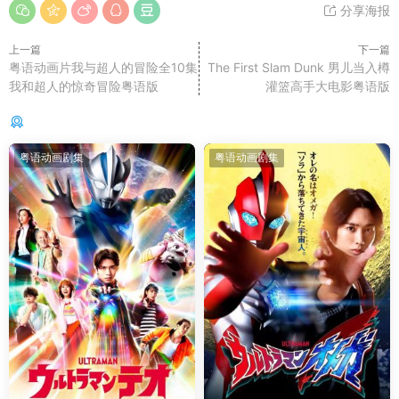
分享海报
上一篇
下一篇
粤语动画片我与超人的冒险全10集
The First Slam Dunk 男儿当入樽
我和超人的惊奇冒险粤语版
灌篮高手大电影粤语版
你可能还感兴趣的
粤语动画剧集
粤语动画剧集