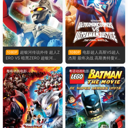
超银河传说外传 超人Z
电影超人高斯VS超人
1080P
1080P
ERO VS 暗黑ZERO 超银河传
杰斯 最终决战 高斯奥特曼VS
说外传：赛罗奥特曼vs黑暗独
杰斯提斯奥特曼 高斯迪斯终极
眼巨人赛罗粤语版
之战粤语版
粤语动画电影
粤语动画电影