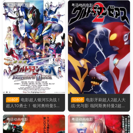
粤语动画电影
粤语动画电影
电影超人银河S决战！
电影牙刷超人2超人大
1080P
1080P
超人10勇士！ 银河奥特曼S决
战·光与影 哉阿斯奥特曼2超人
战！奥特10勇士！粤语版
大战·光与影粤语版
粤语动画电影
粤语动画电影