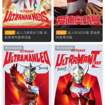
超人力奥斯全12集 奈
超人80全50集 爱迪奥
1080P
1080P
欧斯奥特曼粤语版
特曼粤语版
粤语动画剧集
粤语动画剧集