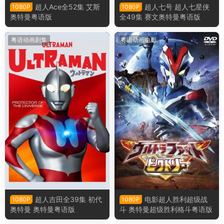
超人Ace全52集 艾斯
超人七号 超人七星侠
1080P
1080P
奥特曼粤语版
全49集 赛文奥特曼粤语版
粤语动画剧集
粤语动画电影
超人吉田全39集 初代
电影超人胜利超级战
1080P
1080P
奥特曼 奥特曼粤语版
斗 奥特曼超级胜利格斗粤语版