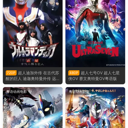
超人迪加外传 在古代苏
超人七号OV 超人七星
720P
480P
醒的巨人 迪迦奥特曼外传 远
侠OV 赛文奥特曼OV粤语版
古复苏的巨人粤语版
粤语动画电影
粤语动画剧集