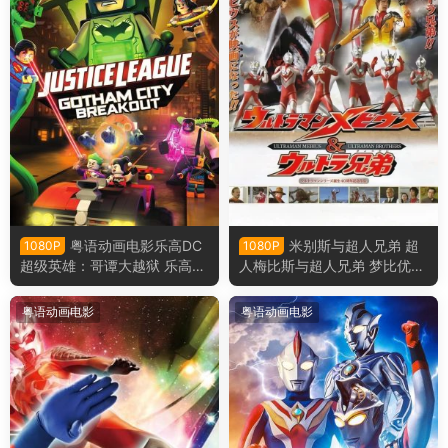
粤语动画电影乐高DC
米别斯与超人兄弟 超
1080P
1080P
超级英雄：哥谭大越狱 乐高超
人梅比斯与超人兄弟 梦比优斯
级英雄：正义联盟之冲出哥谭
奥特曼和奥特兄弟粤语版
市粤语版
粤语动画电影
粤语动画电影