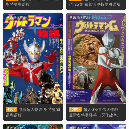
奥特曼粤语版
r全25集 布莱泽奥特曼粤语版
粤语动画电影
粤语动画电影
电影超人物语 奥特曼物
超人G怪兽击灭作战
480P
1080P
语粤语版
葛雷奥特曼怪兽击灭作战粤语
版
粤语动画电影
粤语动画电影