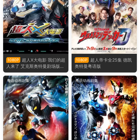
超人X大电影 我们的超
超人帝卡全25集 德凯
1080P
1080P
人来了 艾克斯奥特曼剧场版：
奥特曼粤语版
来了！我们的奥特曼粤语版
粤语动画剧集
粤语动画剧集