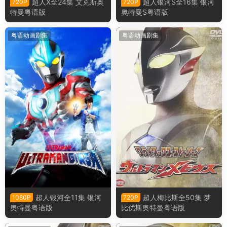
超人X全24集 艾克斯奥
超人银河S全16集 银河
720P
720P
特曼粤语版
奥特曼S粤语版
粤语动画剧集
粤语动画剧集
超人银河全11集 银河
超人梅比斯全50集 梦
1080P
720P
奥特曼粤语版
比优斯奥特曼粤语版