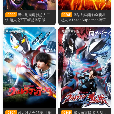
粤语动画电影超人王
粤语动画电影全明星
1080P
1080P
朝 超人之军团崛起粤语版
超人 All Star Superman粤语
版
粤语动画剧集
粤语动画剧集
超人雅古全25集 亚刻
超人布雷撒 超人Blaza
1080P
1080P