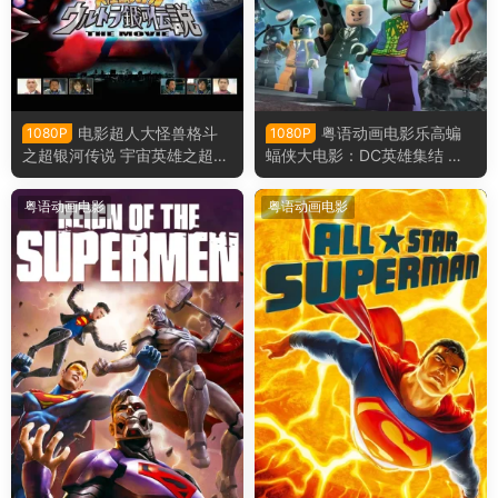
电影超人大怪兽格斗
粤语动画电影乐高蝙
1080P
1080P
之超银河传说 宇宙英雄之超银
蝠侠大电影：DC英雄集结 乐
河传说粤语版
高蝙蝠侠超级英雄大出击粤语
版
粤语动画电影
粤语动画电影