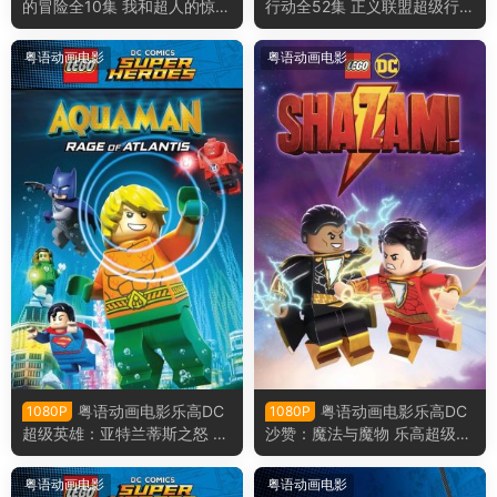
的冒险全10集 我和超人的惊奇
行动全52集 正义联盟超级行动
冒险粤语版
粤语版
粤语动画电影
粤语动画电影
粤语动画电影乐高DC
粤语动画电影乐高DC
1080P
1080P
超级英雄：亚特兰蒂斯之怒 乐
沙赞：魔法与魔物 乐高超级英
高DC超级英雄︰水行侠︰亚特
雄沙赞：魔法与魔物粤语版
兰提斯之怒粤语版
粤语动画电影
粤语动画电影