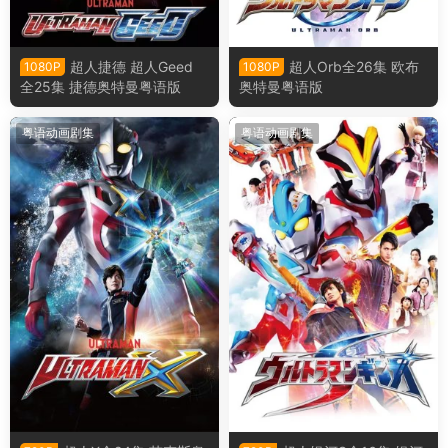
超人捷德 超人Geed
超人Orb全26集 欧布
1080P
1080P
全25集 捷德奥特曼粤语版
奥特曼粤语版
粤语动画剧集
粤语动画剧集