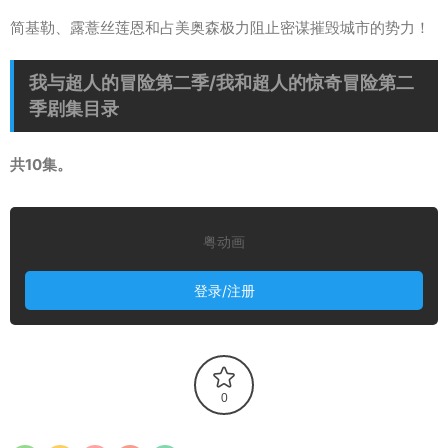
简基勒、露薏丝莲恩和占美奥森极力阻止密谋摧毁城市的势力！
我与超人的冒险第二季/我和超人的惊奇冒险第二
季剧集目录
共10集。
粤动画
登录/注册
0