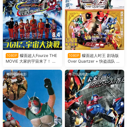
幪面超人Fourze THE
幪面超人时王 剧场版
1080P
1080P
MOVIE 大家的宇宙来了！ 假
Over Quartzer + 快盗战队 鲁
面騎士Fourze THE MOVIE 大
邦战士 VS 警察战队 巡逻战士
家的宇宙來了!粤语版
en film粤语版
粤语动画电影
粤语动画电影