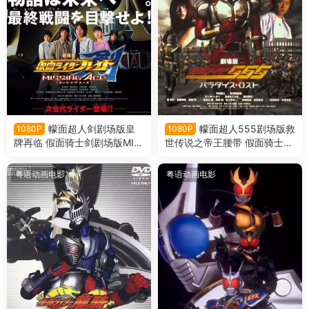
幪面超人剑剧场版皇
幪面超人555剧场版救
1080P
1080P
牌再临 假面骑士剑剧场版MIS
世传说之帝王腰带 假面骑士5
SING ACE粤语版
55剧场版消失的天堂粤语版
粤语动画电影
粤语动画电影