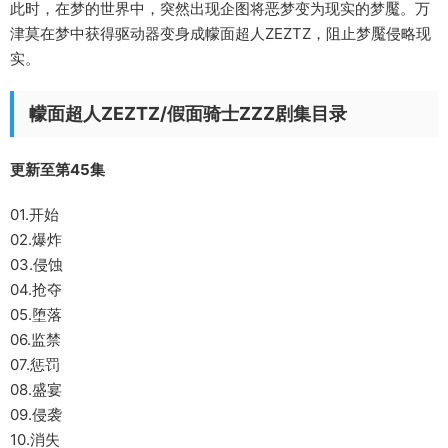
此时，在梦的世界中，突然出现企图将恶梦变为现实的梦魘。万
津莫在梦中获得驱动器变身成幪面超人ZEZTZ，阻止梦魘侵略现
实。
幪面超人ZEZTZ/假面骑士ZZZ剧集目录
更新至第45集
01.开始
02.爆炸
03.侵蚀
04.抢夺
05.堕落
06.监禁
07.惩罚
08.盛宴
09.侵袭
10.消失