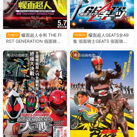
幪面超人令和 THE FI
幪面超人GEATS全49
1080P
1080P
RST GENERATION 假面骑士
集 假面骑士GEATS 假面骑士
令和初代粤语版
极狐粤语版
粤语动画电影
粤语动画电影