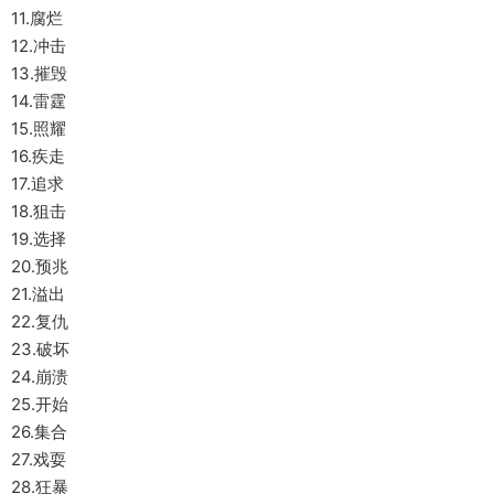
11.腐烂
12.冲击
13.摧毁
14.雷霆
15.照耀
16.疾走
17.追求
18.狙击
19.选择
20.预兆
21.溢出
22.复仇
23.破坏
24.崩溃
25.开始
26.集合
27.戏耍
28.狂暴