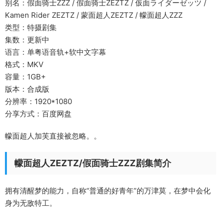
别名：假面骑士ZZZ / 假面骑士ZEZTZ / 仮面ライダーゼッツ /
Kamen Rider ZEZTZ / 蒙面超人ZEZTZ / 幪面超人ZZZ
类型：特摄剧集
集数：更新中
语言：单粤语音轨+软中文字幕
格式：MKV
容量：1GB+
版本：合成版
分辨率：1920*1080
分享方式：百度网盘
幪面超人加芙直接被忽略。。
幪面超人ZEZTZ/假面骑士ZZZ剧集简介
拥有清醒梦的能力，自称“普通的好青年”的万津莫，在梦中会化
身为无敌特工。