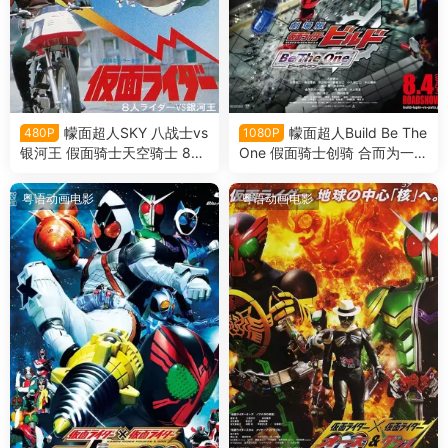
幪面超人SKY 八战士vs
幪面超人Build Be The
480P
1080P
银河王 假面骑士天空骑士 8大
One 假面骑士创骑 合而为一粤
骑士vs银河王粤语版
语版
粤语动画电影
粤语动画电影