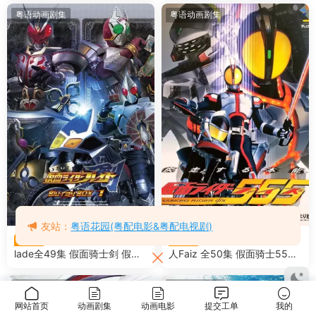
版
粤语动画剧集
粤语动画剧集
友站：
粤语花园(粤配电影&粤配电视剧)
幪面超人剑 幪面超人B
幪面超人555 幪面超
1080P
1080P
lade全49集 假面骑士剑 假面
人Faiz 全50集 假面骑士555
骑士Blade粤语版
假面骑士Faiz粤语版
粤语动画剧集
粤语动画剧集
网站首页
动画剧集
动画电影
提交工单
我的