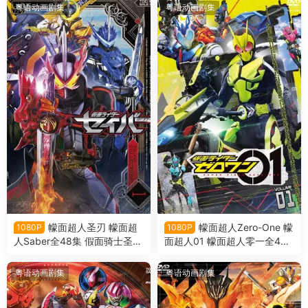
粤语动画剧集
粤语动画剧集
幪面超人圣刃 幪面超
幪面超人Zero-One 幪
1080P
1080P
人Saber全48集 假面骑士圣刃
面超人01 幪面超人零一全46
假面骑士Saber粤语版
集 假面骑士Zero-One 假面骑
士01 假面骑士零一 粤语版
粤语动画剧集
粤语动画剧集