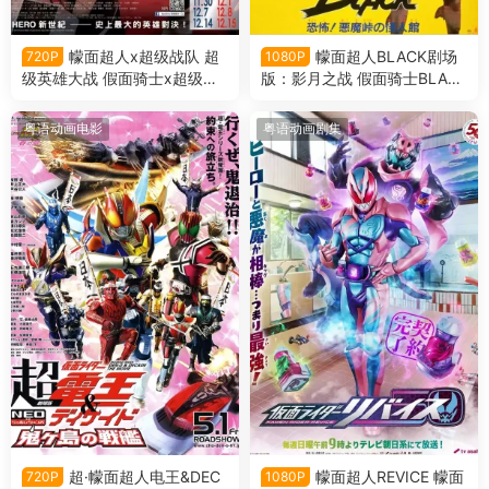
幪面超人x超级战队 超
幪面超人BLACK剧场
720P
1080P
级英雄大战 假面骑士x超级战
版：影月之战 假面骑士BLAC
队 超级英雄大战粤语版
K剧场版 恐怖！恶魔山山顶的
怪人馆粤语版
粤语动画电影
粤语动画剧集
超·幪面超人电王&DEC
幪面超人REVICE 幪面
720P
1080P