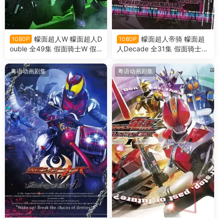
幪面超人W 幪面超人D
幪面超人帝骑 幪面超
1080P
1080P
ouble 全49集 假面骑士W 假
人Decade 全31集 假面骑士帝
面骑士Double 假面骑士双骑
骑 假面骑士Decade粤语版
粤语版
粤语动画剧集
粤语动画剧集