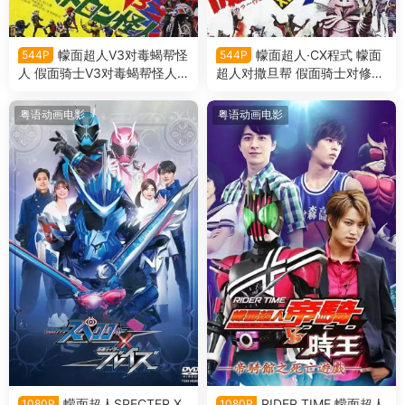
幪面超人V3对毒蝎帮怪
幪面超人·CX程式 幪面
544P
544P
人 假面骑士V3对毒蝎帮怪人
超人对撒旦帮 假面骑士对修卡
粤语版
粤语版
粤语动画电影
粤语动画电影
幪面超人SPECTER X
RIDER TIME 幪面超人
1080P
1080P