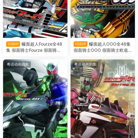
幪面超人Fourze全48
幪面超人OOO全48集
1080P
1080P
集 假面骑士Fourze 假面骑士
假面骑士OOO 假面骑士欧兹
卌骑粤语版
粤语版
粤语动画剧集
粤语动画剧集