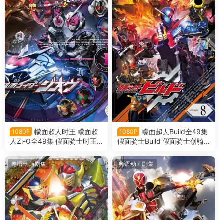
幪面超人时王 幪面超
幪面超人Build全49集
1080P
1080P
人Zi-O全49集 假面骑士时王
假面骑士Build 假面骑士创骑
假面骑士Zi-O粤语版
粤语版
粤语动画剧集
粤语动画剧集