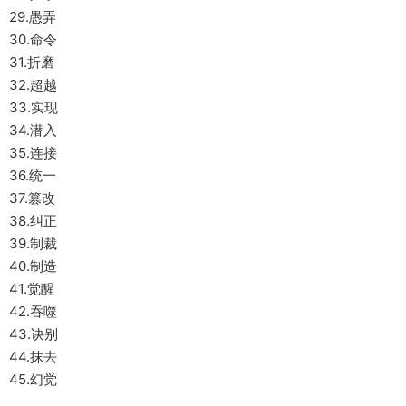
29.愚弄
30.命令
31.折磨
32.超越
33.实现
34.潜入
35.连接
36.统一
37.篡改
38.纠正
39.制裁
40.制造
41.觉醒
42.吞噬
43.诀别
44.抹去
45.幻觉