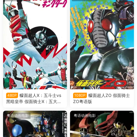
幪面超人X：五斗士vs
幪面超人ZO 假面骑士
480P
1080P
黑暗皇帝 假面骑士X：五大骑
ZO粤语版
士对黑暗王粤语版
粤语动画电影
粤语动画电影