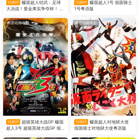
幪面超人铠武：足球
幪面超人1号 假面骑士
1080P
1080P
大决战！黄金果实争夺杯！ 假
1号粤语版
面骑士铠武：足球大决战！黄
金果实争夺杯！粤语版
粤语动画电影
粤语动画电影
超级英雄大战GP 幪面
幪面超人对地狱大使
1080P
1080P
超人3号 超级英雄大战GP 假
假面骑士对地狱大使粤语版
面骑士3号粤语版