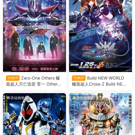
Zero-One Others 幪
Build NEW WORLD
1080P
1080P
面超人灭亡迅雷 零一 Others
幪面超人Cross-Z Build NEW
假面骑士灭亡迅雷粤语版
WORLD 假面骑士Cross-Z粤
语版
粤语动画电影
粤语动画电影