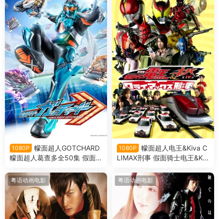
幪面超人GOTCHARD
幪面超人电王&Kiva C
1080P
1080P
幪面超人葛查多全50集 假面
LIMAX刑事 假面骑士电王&Kiv
骑士歌查德粤语版
a 巅峰刑事粤语版
粤语动画电影
粤语动画电影