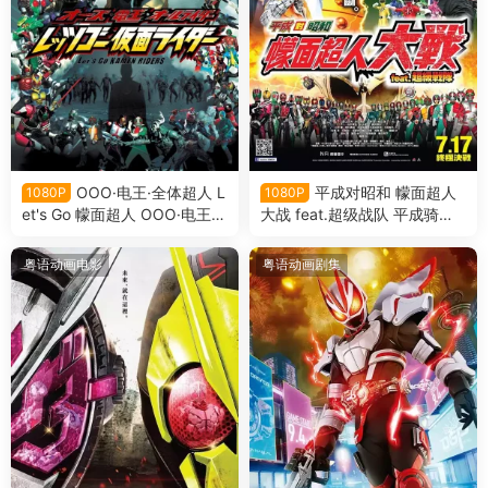
OOO·电王·全体超人 L
平成对昭和 幪面超人
1080P
1080P
et's Go 幪面超人 OOO·电王·
大战 feat.超级战队 平成骑士
全体骑士 Let's Go 假面骑士粤
对昭和骑士 假面骑士大战 fea
语版
t.超级战队粤语版
粤语动画电影
粤语动画剧集