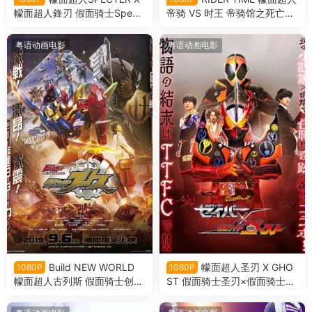
幪面超人鋒刃 假面骑士Spect
帝骑 VS 时王 帝骑馆之死亡游
er × Blades粤语版
戏 骑士时刻 假面骑士帝骑VS
时王 帝骑馆的死亡游戏粤语版
粤语动画电影
粤语动画电影
Build NEW WORLD
幪面超人圣刃 X GHO
1080P
1080P
幪面超人古列斯 假面骑士创骑
ST 假面骑士圣刃×假面骑士gh
新世界 假面骑士格里斯粤语版
ost粤语版