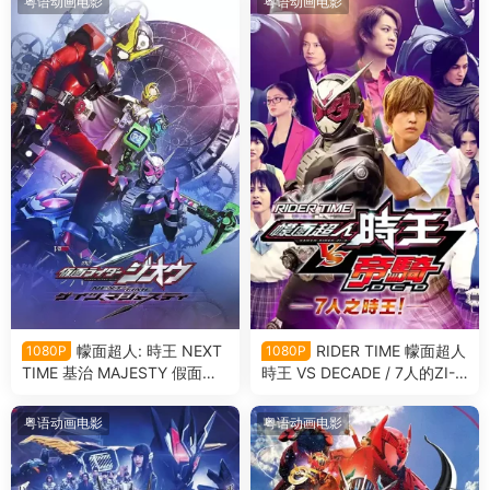
粤语动画电影
粤语动画电影
幪面超人: 時王 NEXT
RIDER TIME 幪面超人
1080P
1080P
TIME 基治 MAJESTY 假面骑
時王 VS DECADE / 7人的ZI-
士时王：盖茨王权粤语版
O！ 骑士时刻 假面骑士时王V
S帝骑／7个时王！粤语版
粤语动画电影
粤语动画电影