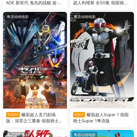
ADE 新世代 鬼岛的战舰 超·假
超人利维斯 全50集 假面骑士R
面骑士电王&Decade 新世代
evice 假面骑士利维斯粤语版
鬼之岛的战舰粤语版
粤语动画电影
粤语动画电影
幪面超人圣刃剧场
幪面超人Super 1 假面
1080P
480P
版：深罪之三重奏 假面骑士圣
骑士Super 1粤语版
刃剧场版：深罪的三重奏粤语
版
粤语动画电影
粤语动画电影