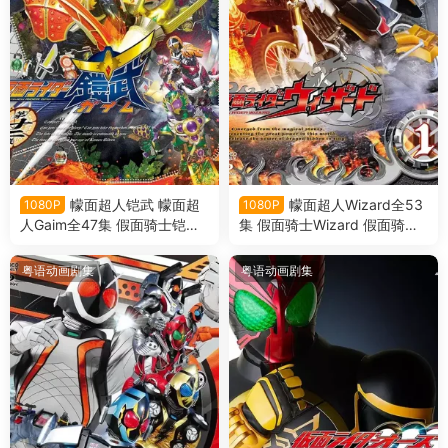
幪面超人铠武 幪面超
幪面超人Wizard全53
1080P
1080P
人Gaim全47集 假面骑士铠武
集 假面骑士Wizard 假面骑士
假面骑士Gaim粤语版
巫骑粤语版
粤语动画剧集
粤语动画剧集