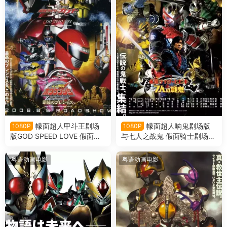
幪面超人甲斗王剧场
幪面超人响鬼剧场版
1080P
1080P
版GOD SPEED LOVE 假面骑
与七人之战鬼 假面骑士剧场版
士甲斗王剧场版 神明·速度·爱
响鬼与七战鬼粤语版
情粤语版
粤语动画电影
粤语动画电影