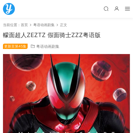
当前位置：
首页
粤语动画剧集
正文
幪面超人ZEZTZ 假面骑士ZZZ粤语版
更新至第45集
粤语动画剧集