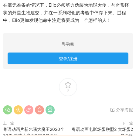
在毫无准备的情况下，Elio必须努力伪装为地球大使，与奇形怪
状的外星生物建交，并在一系列艰钜的考验中倖存下来。过程
中，Elio更加发现他命中注定将要成为一个怎样的人！
粤动画
登录/注册
2
分享海报
上一篇
下一篇
粤语动画片新乞嗤大魔王2020全
粤语动画电影坏蛋联盟2 大坏蛋2
20集 喷嚏大魔王2020粤语版
粤语版