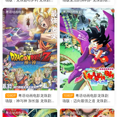
版20龙珠超布罗利粤语版
19复活的弗利萨粤语版
粤语动画电影
粤语动画电影
粤语动画电影龙珠剧
粤语动画电影龙珠剧
1080P
1080P
场版：神与神 加长版 龙珠剧
场版：迈向最强之道 龙珠剧场
场版18神与神粤语版
版17迈向最强之道粤语版
粤语动画电影
粤语动画电影