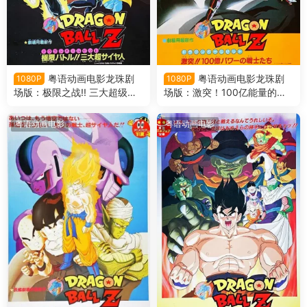
粤语动画电影龙珠剧
粤语动画电影龙珠剧
1080P
1080P
场版：极限之战!! 三大超级赛
场版：激突！100亿能量的战
亚人 龙珠剧场版10极限之战!!
士们 龙珠剧场版9激突！100
三大超级赛亚人粤语版
亿能量的战士们粤语版
粤语动画电影
粤语动画电影