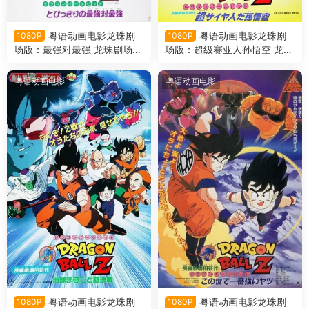
粤语动画电影龙珠剧
粤语动画电影龙珠剧
1080P
1080P
场版：最强对最强 龙珠剧场版
场版：超级赛亚人孙悟空 龙珠
8最强对最强粤语版
剧场版7超级赛亚人孙悟空粤
语版
粤语动画电影
粤语动画电影
粤语动画电影龙珠剧
粤语动画电影龙珠剧
1080P
1080P