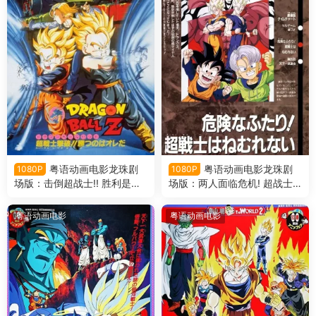
粤语动画电影龙珠剧
粤语动画电影龙珠剧
1080P
1080P
场版：击倒超战士!! 胜利是属
场版：两人面临危机! 超战士
于我的 龙珠剧场版14击倒超战
难以成眠 龙珠剧场版13两人面
士!! 胜利是属于我的粤语版
临危机! 超战士难以成眠粤语
粤语动画电影
粤语动画电影
版