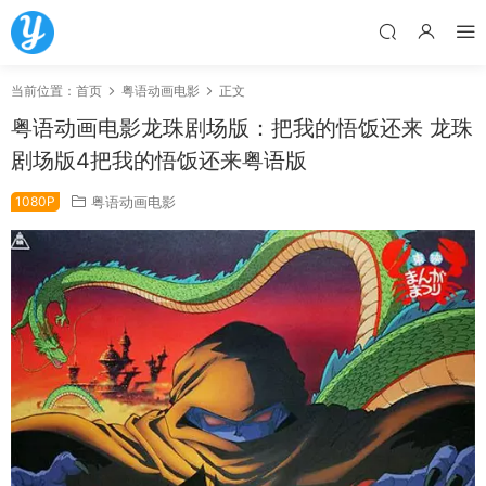
当前位置：
首页
粤语动画电影
正文
粤语动画电影龙珠剧场版：把我的悟饭还来 龙珠
剧场版4把我的悟饭还来粤语版
1080P
粤语动画电影