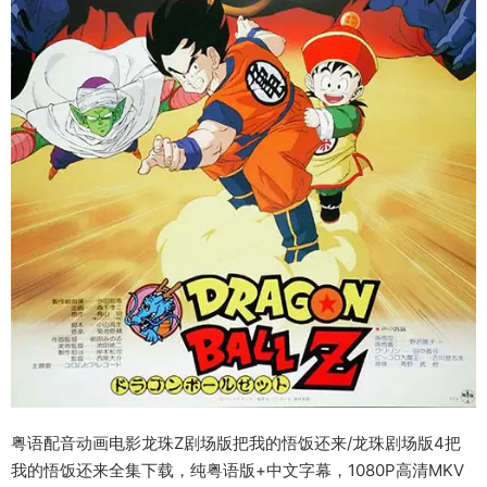
粤语配音动画电影龙珠Z剧场版把我的悟饭还来/龙珠剧场版4把
我的悟饭还来全集下载，纯粤语版+中文字幕，1080P高清MKV