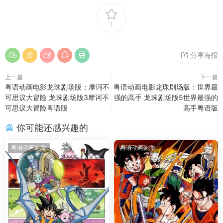
1
分享海报
上一篇
下一篇
粤语动画电影龙珠剧场版：摩诃不
粤语动画电影龙珠剧场版：世界最
可思议大冒险 龙珠剧场版3摩诃不
强的高手 龙珠剧场版5世界最强的
可思议大冒险粤语版
高手粤语版
你可能还感兴趣的
粤语动画剧集
粤语动画剧集