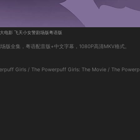
大电影 飞天小女警剧场版粤语版
版全集，粤语配音版+中文字幕，1080P高清MKV格式。
rls / The Powerpuff Girls: The Movie / The Powerp