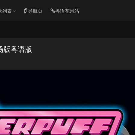
录列表
导航页
粤语花园站
场版粤语版