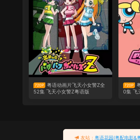
粤语动画片飞天小女警Z全
720P
720P
52集 飞天小女警Z粤语版
0集 
粤语动画电影名侦探柯南：
绯色的子弹 名侦探柯南剧场
去瞅瞅看
友站：
粤语花园(粤配电影&
版第24部绯色的子弹粤语版
1分钟前 有人购买