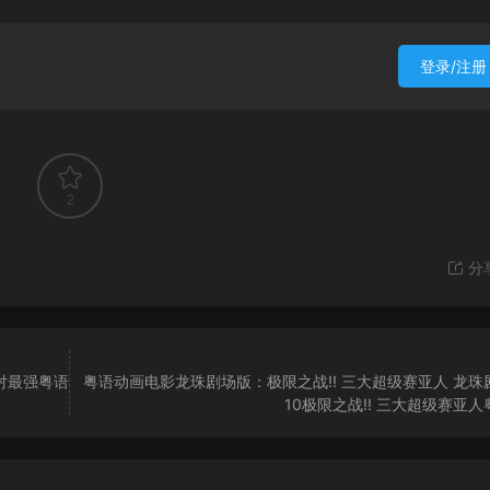
登录/注册
2
分
对最强粤语
粤语动画电影龙珠剧场版：极限之战!! 三大超级赛亚人 龙珠
10极限之战!! 三大超级赛亚