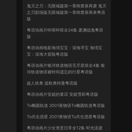
鬼灭之刃：无限城篇第一章猗窝座再袭 鬼灭
之刃剧场版无限城篇第一章猗窝座再来粤语
版
粤语动画片咔嗒咔嗒全24集 废渊战鬼粤语
版
粤语动画电影海绵宝宝：深海寻宝 海绵宝
宝：深海大冒险粤语版
粤语动画片银河铁道物语无尽星痕全4集 银
河铁道物语被时间遗忘的行星粤语版
超人狄奥 提欧奥特曼粤语版
粤语动画片安妮的童话 安妮雪莉粤语版
To椭圆轨道 2001夜物语To椭圆轨道粤语版
To共生惑星 2001夜物语To共生惑星粤语版
粤语动画片少女煮意日常全12集 时光流逝