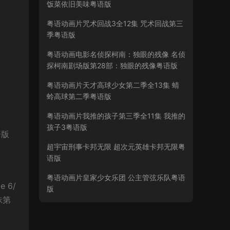
饭菜依旧美味粤语版
粤语动画片咒术回战3全12集 咒术回战第三
季粤语版
粤语动画电影名侦探柯南：独眼的残像 名侦
探柯南剧场版第28部：独眼的残像粤语版
粤语动画片天才高球少女第二季全13集 蜻
蛉高球第二季粤语版
粤语动画片我推的孩子第三季全11集 我推的
孩子3粤语版
语版
超宇宙刑事卡邦无限 超次元英雄卡邦无限粤
语版
粤语动画片皇家少女乐团 公主管弦乐队粤语
 6/
版
珠第