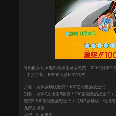
粤语配音动画电影龙珠剧场版激突！100亿能量的
+中文字幕，1080P高清MKV格式。
片名：龙珠剧场版激突！100亿能量的战士们
别名：龙珠Z剧场版6激突！100亿能量的战士们 / 龙珠剧场
激突!! 100億能量的戰士們 / 龙珠Z剧场版：银河最
九部剧场版
类型：动画电影