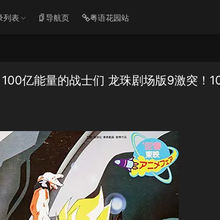
录列表
导航页
粤语花园站
00亿能量的战士们 龙珠剧场版9激突！10