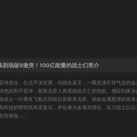
珠剧场版9激突！100亿能量的战士们简介
星球居住，生活平淡安康。但就在某天，一颗充满不祥气息的金
绿色的和平星球，那美克星人再度面临灭亡的危机。感应到家乡
珠战士一行乘坐飞船共同前往新那美克星。操纵金属星球的原来
高科技的帮助而再度复活，并化身为金属克维拉，实力较之以往
在所难免……