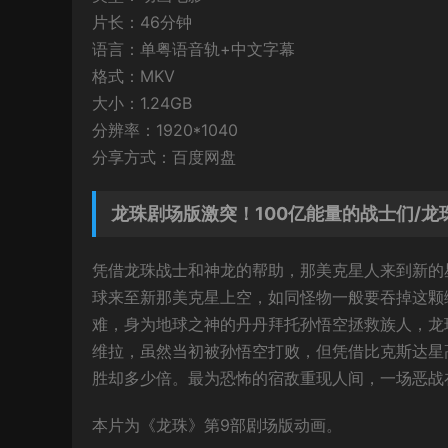
片长：46分钟
语言：单粤语音轨+中文字幕
格式：MKV
大小：1.24GB
分辨率：1920*1040
分享方式：百度网盘
龙珠剧场版激突！100亿能量的战士们/龙
凭借龙珠战士和神龙的帮助，那美克星人来到新的
球来至新那美克星上空，如同怪物一般要吞掉这颗
难，身为地球之神的丹丹拜托孙悟空拯救族人，龙
维拉，虽然当初被孙悟空打败，但凭借比克斯达星
胜却多少倍。最为恐怖的宿敌重现人间，一场恶战
本片为《龙珠》第9部剧场版动画。