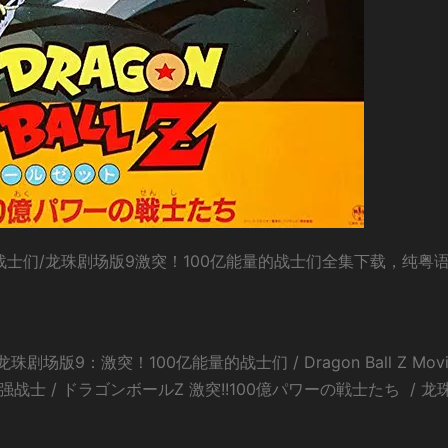
战士们/龙珠剧场版9激突！100亿能量的战士们全集下载，纯粤
版9：激突！100亿能量的战士们 / Dragon Ball Z Movie
强战士 / ドラゴンボールZ 激突!!100億パワーの戦士たち / 龙