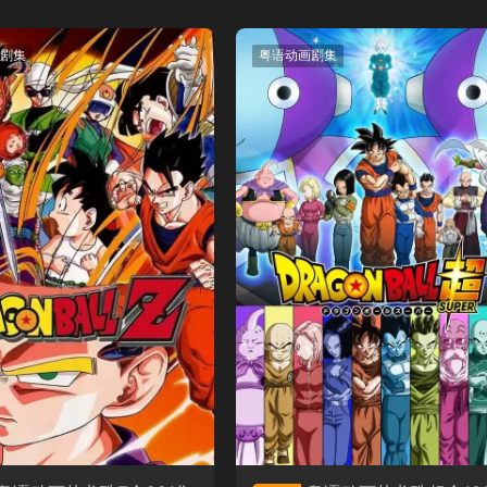
剧集
粤语动画剧集