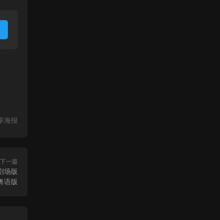
享海报
下一篇
剧场版
人粤语版